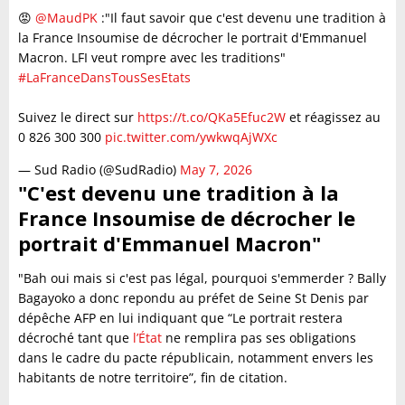
😡​
@MaudPK
:"Il faut savoir que c'est devenu une tradition à
la France Insoumise de décrocher le portrait d'Emmanuel
Macron. LFI veut rompre avec les traditions"
#LaFranceDansTousSesEtats
Suivez le direct sur
https://t.co/QKa5Efuc2W
et réagissez au
0 826 300 300
pic.twitter.com/ywkwqAjWXc
— Sud Radio (@SudRadio)
May 7, 2026
"C'est devenu une tradition à la
France Insoumise de décrocher le
portrait d'Emmanuel Macron"
"Bah oui mais si c'est pas légal, pourquoi s'emmerder ? Bally
Bagayoko a donc repondu au préfet de Seine St Denis par
dépêche AFP en lui indiquant que “Le portrait restera
décroché tant que
l’État
ne remplira pas ses obligations
dans le cadre du pacte républicain, notamment envers les
habitants de notre territoire”, fin de citation.