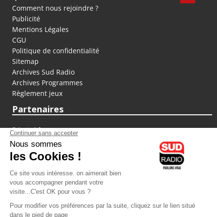
Comment nous rejoindre ?
Publicité
Mentions Légales
CGU
Politique de confidentialité
Sitemap
Archives Sud Radio
Archives Programmes
Règlement jeux
Partenaires
fiducial.fr
lyoncapitale.fr
olympique-et-lyonnais.com
L'application Iphone / Android
Téléchargez l'application