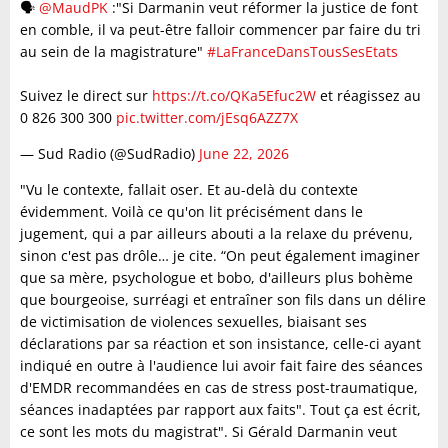
🗣️
@MaudPK
:"Si Darmanin veut réformer la justice de font
en comble, il va peut-être falloir commencer par faire du tri
au sein de la magistrature"
#LaFranceDansTousSesEtats
Suivez le direct sur
https://t.co/QKa5Efuc2W
et réagissez au
0 826 300 300
pic.twitter.com/jEsq6AZZ7X
— Sud Radio (@SudRadio)
June 22, 2026
"Vu le contexte, fallait oser. Et au-delà du contexte
évidemment. Voilà ce qu'on lit précisément dans le
jugement, qui a par ailleurs abouti a la relaxe du prévenu,
sinon c'est pas drôle… je cite. “On peut également imaginer
que sa mère, psychologue et bobo, d'ailleurs plus bohème
que bourgeoise, surréagi et entraîner son fils dans un délire
de victimisation de violences sexuelles, biaisant ses
déclarations par sa réaction et son insistance, celle-ci ayant
indiqué en outre à l'audience lui avoir fait faire des séances
d'EMDR recommandées en cas de stress post-traumatique,
séances inadaptées par rapport aux faits". Tout ça est écrit,
ce sont les mots du magistrat". Si Gérald Darmanin veut