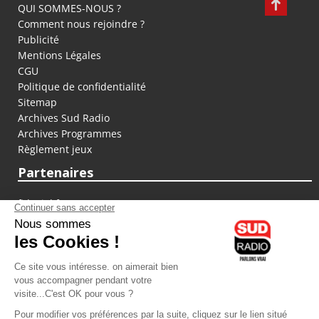
QUI SOMMES-NOUS ?
Comment nous rejoindre ?
Publicité
Mentions Légales
CGU
Politique de confidentialité
Sitemap
Archives Sud Radio
Archives Programmes
Règlement jeux
Partenaires
fiducial.fr
lyoncapitale.fr
olympique-et-lyonnais.com
L'application Iphone / Android
Téléchargez l'application