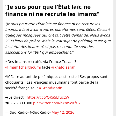
"Je suis pour que l’État laïc ne
finance ni ne recrute les imams"
"Je suis pour que l’État laïc ne finance ni ne recrute les
imams. Il faut avoir d’autres plateformes contrôlées. Ce sont
quelques mosquées qui ont fait cette demande. Nous avons
2500 lieux de prière. Mais le vrai sujet de polémique est que
le statut des imams n’est pas reconnu. Ce sont des
associations loi 1901 qui embauchent."
⚡️Des imams recrutés via France Travail ?
@Imam1chalghoumi
tacle
@knafo_sarah
😡"Faire autant de polémique, c'est triste ! Ses propos sont
choquants ! Les Français musulmans font partie de la
société française !"
#GrandMatin
➡️Le direct :
https://t.co/QKa5Efuc2W
☎️0 826 300 300
pic.twitter.com/hYm9eKfG7i
— Sud Radio (@SudRadio)
May 12, 2026