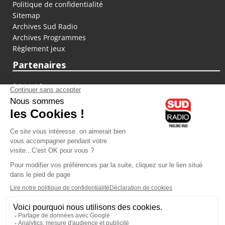
Politique de confidentialité
Sitemap
Archives Sud Radio
Archives Programmes
Règlement jeux
Partenaires
fiducial.fr
lyoncapitale.fr
olympique-et-lyonnais.com
L'application Iphone / Android
Téléchargez l'application
Les cookies
Gestion des cookies