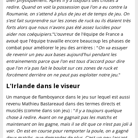
bien physiquement. Après il y a toujours des choses à
redire. Quand on voit la possession que l'on a eu contre la
Roumanie, on s'attend à plus de jeu et de temps de jeu. On
s'est fait surprendre sur les zones de ruck ou ils étaient très
forts alors que nous n'avons pas été assez lucides pour
aider nos coéquipiers.
"L'ouvreur de l'équipe de France a
avoué que l'équipe travaille encore beaucoup les phases de
combat pour améliorer le jeu des arrières : "
On va essayer
de revenir un peu aux bases aujourd'hui pendant les
entrainements parce que l'on est tous d'accord pour dire
que l'on n'a pas fait le boulot sur ces zones de ruck et
forcément derrière on ne peut pas exploiter notre jeu.
"
L'Irlande dans le viseur
Un manque de flamboyance dans le jeu sur lequel est aussi
revenu Mathieu Bastareaud dans des termes directs et
musclés (comme dans son jeu) : "
Il y a toujours quelque
chose à redire. Avant on ne gagnait pas les matchs et
maintenant on les gagne, mais il se dit que ce n’est pas joli à
voir. On est en course pour remporter la poule, on a gagné
deux matchs, que demander de plus. C'est un peu lassant