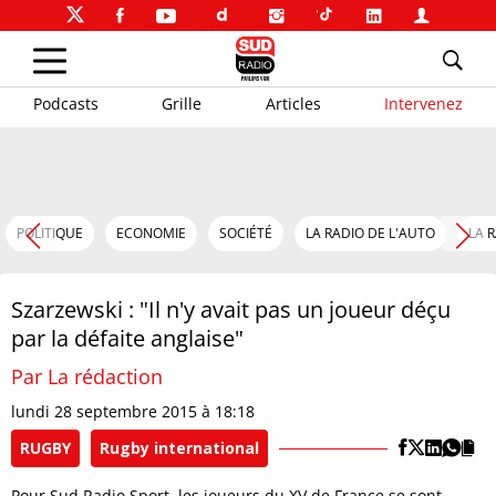
Podcasts
Grille
Articles
Intervenez
POLITIQUE
ECONOMIE
SOCIÉTÉ
LA RADIO DE L'AUTO
LA 
Szarzewski : "Il n'y avait pas un joueur déçu
par la défaite anglaise"
Par La rédaction
lundi 28 septembre 2015 à 18:18
RUGBY
Rugby international
Pour Sud Radio Sport, les joueurs du XV de France se sont