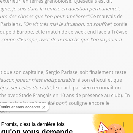
l'extérieur, en terres grenobloise, Queseda s'est dit
ne, je suis dans la remise en question permanente"
,
jours des choses que l'on peut améliorer".
Ce mauvais de
 Parisiens.
"On vit très mal la situation, on souffre"
, confie
oupe d'Europe, et le match de ce week-end face à Trévise
.
en coupe d'Europe, avec deux matchs que l'on va jouer à
it que son capitaine, Sergio Parisse, soit finalement resté
"aucun joueur n'est indispensable"
à son effectif et que
épasser celles du club"
, le coach parisien reconnaît un
atchs avec Stade Français en 10 ans de présence au club). En
eurs, cela n'aurait pas été bon"
, souligne encore le
ut-il.
" c'est important que
@sergioparisse
re-signe, c'est le
10 Décembre 2015