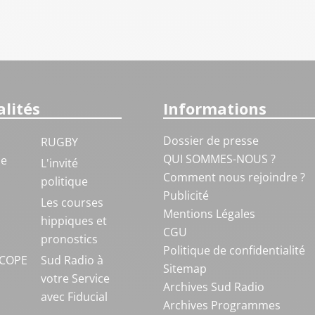
lités
Informations
Dossier de presse
RUGBY
QUI SOMMES-NOUS ?
ue
L'invité
Comment nous rejoindre ?
politique
Publicité
S
Les courses
Mentions Légales
hippiques et
CGU
pronostics
Politique de confidentialité
COPE
Sud Radio à
Sitemap
votre Service
Archives Sud Radio
avec Fiducial
Archives Programmes