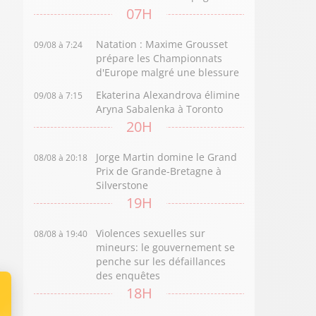
07H
Natation : Maxime Grousset
09/08 à 7:24
prépare les Championnats
d'Europe malgré une blessure
Ekaterina Alexandrova élimine
09/08 à 7:15
Aryna Sabalenka à Toronto
20H
Jorge Martin domine le Grand
08/08 à 20:18
Prix de Grande-Bretagne à
Silverstone
19H
Violences sexuelles sur
08/08 à 19:40
mineurs: le gouvernement se
penche sur les défaillances
des enquêtes
18H