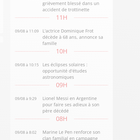
grièvement blessé dans un
accident de trottinette
11H
L'actrice Dominique Frot
09/08 à 11:09
décède à 68 ans, annonce sa
famille
10H
Les éclipses solaires :
09/08 à 10:15
opportunité d'études
astronomiques
09H
Lionel Messi en Argentine
09/08 à 9:29
pour faire ses adieux à son
père décédé
08H
Marine Le Pen renforce son
09/08 à 8:02
clan familial en campagne