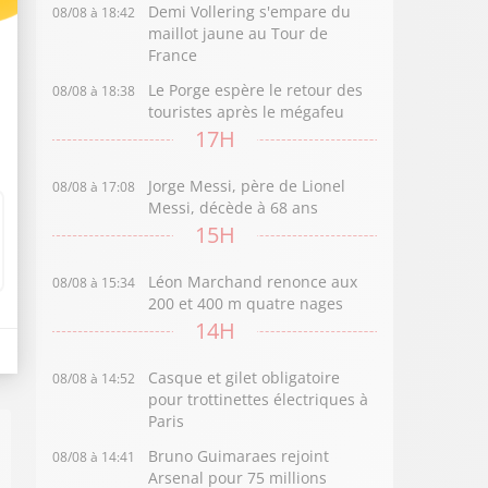
Demi Vollering s'empare du
08/08 à 18:42
maillot jaune au Tour de
France
Le Porge espère le retour des
08/08 à 18:38
touristes après le mégafeu
17H
Jorge Messi, père de Lionel
08/08 à 17:08
Messi, décède à 68 ans
15H
Léon Marchand renonce aux
08/08 à 15:34
200 et 400 m quatre nages
14H
Casque et gilet obligatoire
08/08 à 14:52
pour trottinettes électriques à
Paris
Bruno Guimaraes rejoint
08/08 à 14:41
Arsenal pour 75 millions