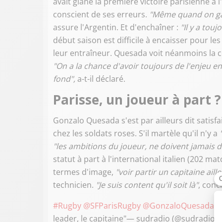
avait glané la première victoire parisienne à 
conscient de ses erreurs.
"Même quand on gag
assure l'Argentin. Et d'enchaîner :
"Il y a tou
début saison est difficile à encaisser pour les
leur entraîneur. Quesada voit néanmoins la c
"On a la chance d'avoir toujours de l'enjeu 
fond",
a-t-il déclaré.
Parisse, un joueur à part ?
Gonzalo Quesada s'est par ailleurs dit satisfa
chez les soldats roses. S'il martèle qu'il n'y a
"les ambitions du joueur, ne doivent jamais d
statut à part à l'international italien (202 m
termes d'image,
"voir partir un capitaine aill
technicien.
"Je suis content qu'il soit là"
, concl
#Rugby
@SFParisRugby
@GonzaloQuesada
: 
leader, le capitaine"— sudradio (@sudradio)