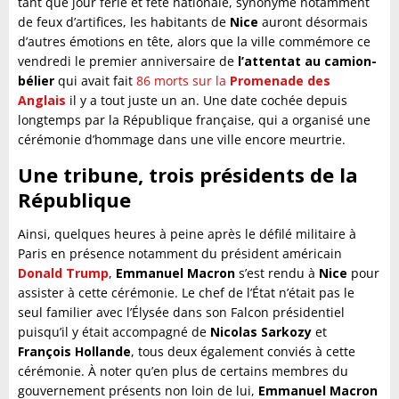
tant que jour férié et fête nationale, synonyme notamment
de feux d’artifices, les habitants de
Nice
auront désormais
d’autres émotions en tête, alors que la ville commémore ce
vendredi le premier anniversaire de
l’attentat au camion-
bélier
qui avait fait
86 morts sur la
Promenade des
Anglais
il y a tout juste un an. Une date cochée depuis
longtemps par la République française, qui a organisé une
cérémonie d’hommage dans une ville encore meurtrie.
Une tribune, trois présidents de la
République
Ainsi, quelques heures à peine après le défilé militaire à
Paris en présence notamment du président américain
Donald Trump
,
Emmanuel
Macron
s’est rendu à
Nice
pour
assister à cette cérémonie. Le chef de l’État n’était pas le
seul familier avec l’Élysée dans son Falcon présidentiel
puisqu’il y était accompagné de
Nicolas Sarkozy
et
François Hollande
, tous deux également conviés à cette
cérémonie. À noter qu’en plus de certains membres du
gouvernement présents non loin de lui,
Emmanuel
Macron