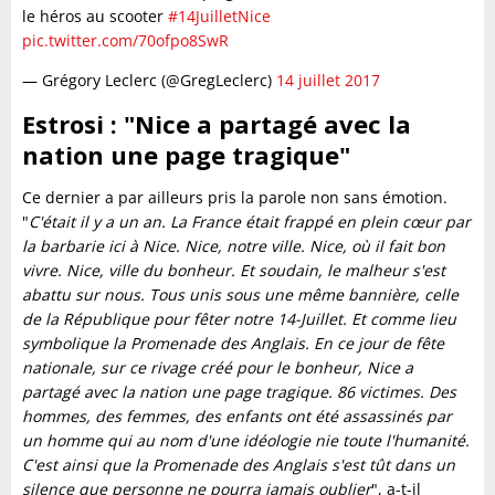
le héros au scooter
#14JuilletNice
pic.twitter.com/70ofpo8SwR
— Grégory Leclerc (@GregLeclerc)
14 juillet 2017
Estrosi : "Nice a partagé avec la
nation une page tragique"
Ce dernier a par ailleurs pris la parole non sans émotion.
"
C'était il y a un an. La France était frappé en plein cœur par
la barbarie ici à Nice. Nice, notre ville. Nice, où il fait bon
vivre. Nice, ville du bonheur. Et soudain, le malheur s'est
abattu sur nous. Tous unis sous une même bannière, celle
de la République pour fêter notre 14-Juillet. Et comme lieu
symbolique la Promenade des Anglais. En ce jour de fête
nationale, sur ce rivage créé pour le bonheur, Nice a
partagé avec la nation une page tragique. 86 victimes. Des
hommes, des femmes, des enfants ont été assassinés par
un homme qui au nom d'une idéologie nie toute l'humanité.
C'est ainsi que la Promenade des Anglais s'est tût dans un
silence que personne ne pourra jamais oublier
", a-t-il