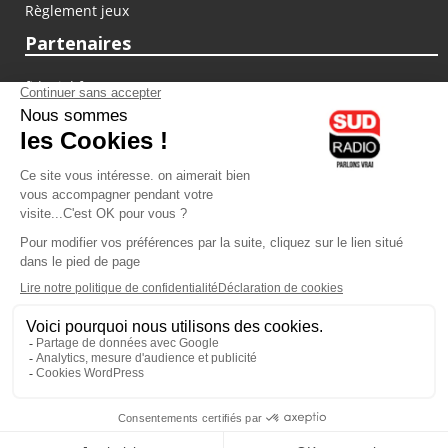
Règlement jeux
Partenaires
fiducial.fr
lyoncapitale.fr
olympique-et-lyonnais.com
L'application Iphone / Android
Téléchargez l'application
Les cookies
Gestion des cookies
Crédit photos : ©Sud Radio / Pierre Olivier
04H00
-
07H00
07H00 - 10H00
Noémie Halioua
Laurence Péraud