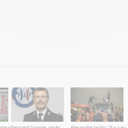
ateur
Fernand Gontier après
Alexandre Jardin :"Il y a eu