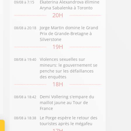
Ekaterina Alexandrova élimine
09/08 à 7:15
Aryna Sabalenka à Toronto
20H
Jorge Martin domine le Grand
08/08 à 20:18
Prix de Grande-Bretagne à
Silverstone
19H
Violences sexuelles sur
08/08 à 19:40
mineurs: le gouvernement se
penche sur les défaillances
des enquêtes
18H
Demi Vollering s'empare du
08/08 à 18:42
maillot jaune au Tour de
France
Le Porge espère le retour des
08/08 à 18:38
touristes après le mégafeu
17H