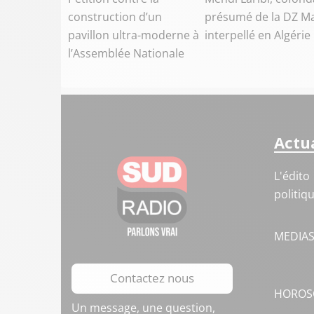
construction d’un
présumé de la DZ Ma
pavillon ultra-moderne à
interpellé en Algérie
l’Assemblée Nationale
Actua
L'édito
politiq
MEDIA
Contactez nous
HOROS
Un message, une question,