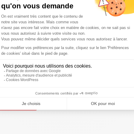
on Deferre, alors ministre de l’Intérieur et de la
ion devient alors une collectivité territoriale et son organe
 au suffrage universel.La première élection a lieu en 1986,
ce qui explique aussi le taux de participation : 77,93 %.
suit une lente et progressive chute de la participation. En
, en 1999 de 57,97 %. Cette même année, le gouvernement
le en scrutin de liste à deux tours. La première élection à
de participation de 60,84 % au premier tour et de 65,66 %
mparée à la dernière élection, qui n’a rassemblé que 46,33
second. Soit la 6e élection la moins suivie de la Ve
i fait passer le nombre de régions de 22 à 13, va-t-elle
 laisser l’abstention grignoter encore du terrain ?
ivre Sud Radio