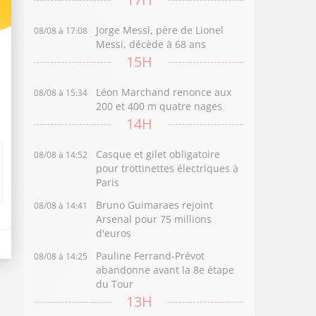
Jorge Messi, père de Lionel
08/08 à 17:08
Messi, décède à 68 ans
15H
Léon Marchand renonce aux
08/08 à 15:34
200 et 400 m quatre nages
14H
Casque et gilet obligatoire
08/08 à 14:52
pour trottinettes électriques à
Paris
Bruno Guimaraes rejoint
08/08 à 14:41
Arsenal pour 75 millions
d'euros
Pauline Ferrand-Prévot
08/08 à 14:25
abandonne avant la 8e étape
du Tour
13H