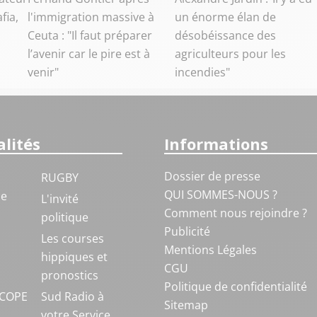
fia,
l'immigration massive à
un énorme élan de
Ceuta : "Il faut préparer
désobéissance des
l’avenir car le pire est à
agriculteurs pour les
venir"
incendies"
lités
Informations
Dossier de presse
RUGBY
QUI SOMMES-NOUS ?
ue
L'invité
Comment nous rejoindre ?
politique
Publicité
S
Les courses
Mentions Légales
hippiques et
CGU
pronostics
Politique de confidentialité
COPE
Sud Radio à
Sitemap
votre Service