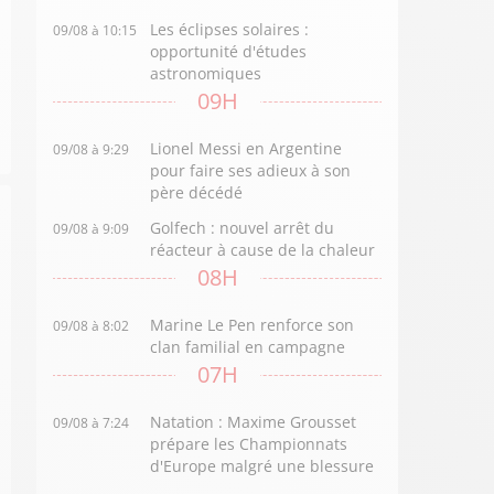
Les éclipses solaires :
09/08 à 10:15
opportunité d'études
astronomiques
09H
Lionel Messi en Argentine
09/08 à 9:29
pour faire ses adieux à son
père décédé
Golfech : nouvel arrêt du
09/08 à 9:09
réacteur à cause de la chaleur
08H
Marine Le Pen renforce son
09/08 à 8:02
clan familial en campagne
07H
Natation : Maxime Grousset
09/08 à 7:24
prépare les Championnats
d'Europe malgré une blessure