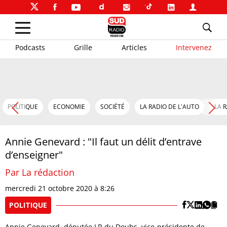
Podcasts
Grille
Articles
Intervenez
POLITIQUE
ECONOMIE
SOCIÉTÉ
LA RADIO DE L'AUTO
LA 
Annie Genevard : "Il faut un délit d’entrave
d’enseigner"
Par La rédaction
mercredi 21 octobre 2020 à 8:26
POLITIQUE
Annie Genevard, députée LR du Doubs, vice-présidente de