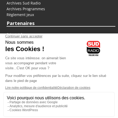
Archives Sud Radio
Archives Programmes
Règlement jeux
Partenaires
fiducial.fr
lyoncapitale.fr
olympique-et-lyonnais.com
L'application Iphone / Android
Téléchargez l'application
Les cookies
Gestion des cookies
Crédit photos : ©Sud Radio / Pierre Olivier