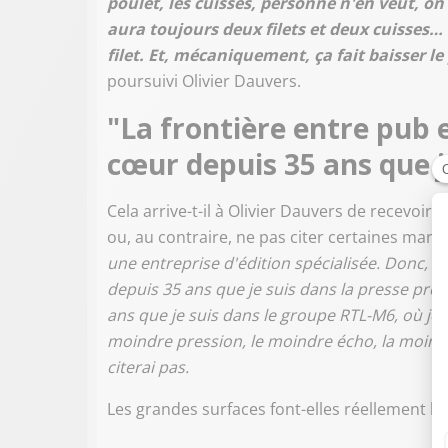
poulet, les cuisses, personne n'en veut, on 
aura toujours deux filets et deux cuisses… S
filet. Et, mécaniquement, ça fait baisser le 
poursuivi Olivier Dauvers.
"La frontière entre pub e
cœur depuis 35 ans que j
Cela arrive-t-il à Olivier Dauvers de recevoir 
ou, au contraire, ne pas citer certaines marqu
une entreprise d'édition spécialisée. Donc, la
depuis 35 ans que je suis dans la presse pro. J
ans que je suis dans le groupe RTL-M6, où je pa
moindre pression, le moindre écho, la moind
citerai pas.
Les grandes surfaces font-elles réellement 