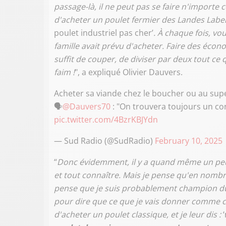
passage-là, il ne peut pas se faire n'importe
d'acheter un poulet fermier des Landes Label R
poulet industriel pas cher’
. À chaque fois, vou
famille avait prévu d'acheter. Faire des économ
suffit de couper, de diviser par deux tout ce 
faim !
", a expliqué Olivier Dauvers.
Acheter sa viande chez le boucher ou au supe
🗣️
@Dauvers70
: "On trouvera toujours un co
pic.twitter.com/4BzrKBJYdn
— Sud Radio (@SudRadio)
February 10, 2025
“
Donc évidemment, il y a quand même un peu d
et tout connaître. Mais je pense qu'en nombre
pense que je suis probablement champion du
pour dire que ce que je vais donner comme con
d'acheter un poulet classique, et je leur dis :