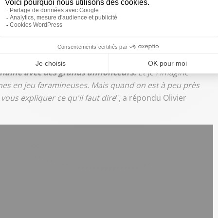
iron 2 % de leur chiffre d'affaires en bénéfice net."
amille d'origine, la frontière est parfois beaucoup plus
 chaîne avec des grands annonceurs.
Et je l'imagine
mmes en jeu faramineuses. Mais quand on est à peu près
vous expliquer ce qu'il faut dire
", a répondu Olivier