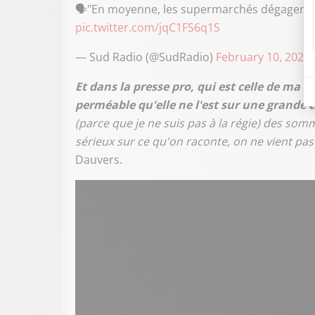
🗣️"En moyenne, les supermarchés dégagent env
pic.twitter.com/jqC1FS6q1S
— Sud Radio (@SudRadio)
February 10, 2025
Et dans la presse pro, qui est celle de ma f
perméable qu'elle ne l'est sur une grande
(parce que je ne suis pas à la régie) des so
sérieux sur ce qu'on raconte, on ne vient pas 
Dauvers.