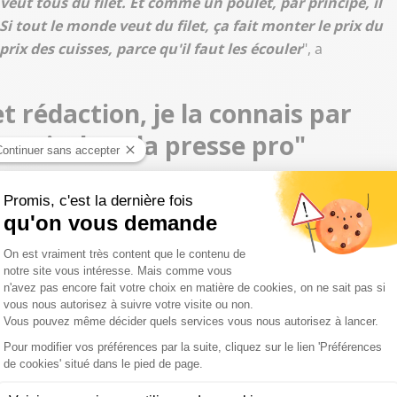
veut tous du filet. Et comme un poulet, par principe, il
i tout le monde veut du filet, ça fait monter le prix du
prix des cuisses, parce qu'il faut les écouler
", a
t rédaction, je la connais par
e suis dans la presse pro"
des consignes de la part de la régie publicitaire pour citer
es ? "
Je suis un éditeur dans ma vie professionnelle, j'ai
 frontière entre pub et rédaction, je la connais par cœur
e dois dire en vous regardant dans les yeux : ça fait trois
rle conso matin, midi et soir. Je n'ai jamais eu la
re remarque sur des marques que je citerai ou que je ne
beaucoup de marges ?
@Dauvers70
nuance :