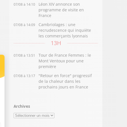
Léon XIV annonce son
07/08 à 14:10
programme de visite en
France
Cambriolages : une
07/08 à 14:09
recrudescence qui inquiète
les commerçants lyonnais
13H
Tour de France Femmes : le
07/08 à 13:51
Mont Ventoux pour une
première
"Retour en force" progressif
07/08 à 13:17
de la chaleur dans les
prochains jours en France
Archives
Archives