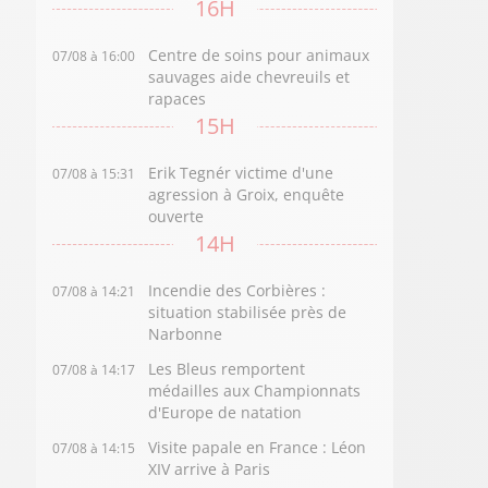
16H
Centre de soins pour animaux
07/08 à 16:00
sauvages aide chevreuils et
rapaces
15H
Erik Tegnér victime d'une
07/08 à 15:31
agression à Groix, enquête
ouverte
14H
Incendie des Corbières :
07/08 à 14:21
situation stabilisée près de
Narbonne
Les Bleus remportent
07/08 à 14:17
médailles aux Championnats
d'Europe de natation
Visite papale en France : Léon
07/08 à 14:15
XIV arrive à Paris