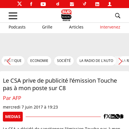
Podcasts
Grille
Articles
Intervenez
POLITIQUE
ECONOMIE
SOCIÉTÉ
LA RADIO DE L'AUTO
LA 
Le CSA prive de publicité l’émission Touche
pas à mon poste sur C8
Par AFP
mercredi 7 juin 2017 à 19:23
MEDIAS
Le CSA a décidé de sanctionner l’émission Touche pas à mon