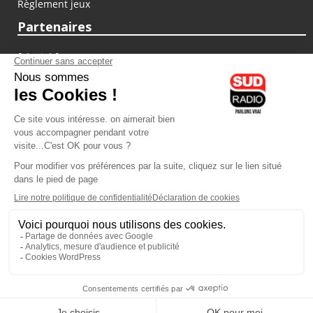
Règlement jeux
Partenaires
fiducial.fr
lyoncapitale.fr
olympique-et-lyonnais.com
L'application Iphone / Android
Téléchargez l'application
Les cookies
Gestion des cookies
Crédit photos : ©Sud Radio / Pierre Olivier
22H00
-
00H00
23H00 - 00H00
Brigitte Lahaie
Animateur