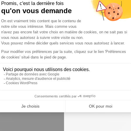
ière sera autour de la cuisine. Norbert Tarayre, qui fait la
On est des gens normaux, on parle en tant que
llant
: on disait 'c'est bien mais c'est pas prêt' ou 'c'est
critères pour retenir une invention était le prix.
ris ceux qui ont perdu. Ça leur fait de la publicité, ils
teurs ont plein de points communs : ce sont
un peu des
deurs quelques fois mais tous ont également la
ter c'est facile, mais aussi que produire, faire le marketing
".