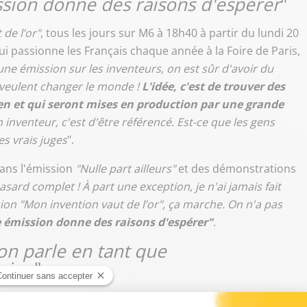
ssion donne des raisons d'espérer
"
de l’or"
, tous les jours sur M6 à 18h40 à partir du lundi 20
i passionne les Français chaque année à la Foire de Paris,
une émission sur les inventeurs, on est sûr d'avoir du
ls veulent changer le monde !
L'idée, c'est de trouver des
en et qui seront mises en production par une grande
 inventeur, c'est d'être référencé. Est-ce que les gens
s vrais juges
".
dans l'émission
"Nulle part ailleurs"
et des démonstrations
asard complet ! À part une exception, je n'ai jamais fait
on "Mon invention vaut de l’or", ça marche. On n'a pas
 émission donne des raisons d'espérer"
.
on parle en tant que
sion
"
Jérôme Bonaldi les inventions. "
Les émissions sont