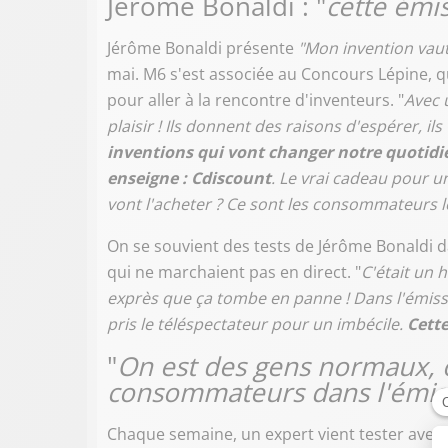
Jérôme Bonaldi : "
cette émi
Jérôme Bonaldi présente
"Mon invention vaut 
mai. M6 s'est associée au Concours Lépine, qu
pour aller à la rencontre d'inventeurs. "
Avec 
plaisir ! Ils donnent des raisons d'espérer, i
inventions qui vont changer notre quotidi
enseigne : Cdiscount
.
Le vrai cadeau pour un
vont l'acheter ? Ce sont les consommateurs le
On se souvient des tests de Jérôme Bonaldi 
qui ne marchaient pas en direct. "
C'était un h
exprès que ça tombe en panne ! Dans l'émissi
pris le téléspectateur pour un imbécile.
Cette
"
On est des gens normaux, 
consommateurs dans l'émis
Chaque semaine, un expert vient tester avec 