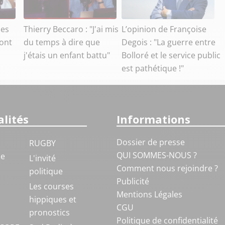
des
Thierry Beccaro : "J'ai mis
L’opinion de Françoise
ront
du temps à dire que
Degois : "La guerre entre
,
j'étais un enfant battu"
Bolloré et le service public
est pathétique !"
lités
Informations
Dossier de presse
RUGBY
QUI SOMMES-NOUS ?
ue
L'invité
Comment nous rejoindre ?
politique
Publicité
S
Les courses
Mentions Légales
hippiques et
CGU
pronostics
Politique de confidentialité