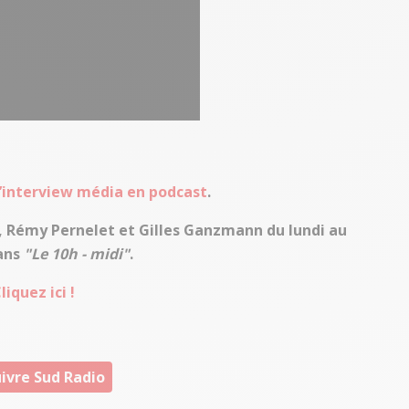
 l’interview média en podcast
.
t, Rémy Pernelet et Gilles Ganzmann du lundi au
dans
"Le 10h - midi"
.
iquez ici !
ivre Sud Radio