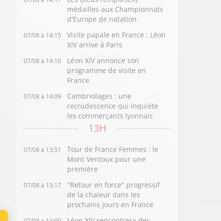
médailles aux Championnats
d'Europe de natation
Visite papale en France : Léon
07/08 à 14:15
XIV arrive à Paris
Léon XIV annonce son
07/08 à 14:10
programme de visite en
France
Cambriolages : une
07/08 à 14:09
recrudescence qui inquiète
les commerçants lyonnais
13H
Tour de France Femmes : le
07/08 à 13:51
Mont Ventoux pour une
première
"Retour en force" progressif
07/08 à 13:17
de la chaleur dans les
prochains jours en France
Léon XIV rencontrera des
07/08 à 13:09