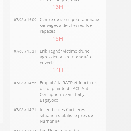
16H
Centre de soins pour animaux
07/08 à 16:00
sauvages aide chevreuils et
rapaces
15H
Erik Tegnér victime d'une
07/08 à 15:31
agression à Groix, enquête
ouverte
14H
Emploi à la RATP et fonctions
07/08 à 14:56
d'élu: plainte de AC!! Anti-
Corruption visant Bally
Bagayoko
Incendie des Corbières :
07/08 à 14:21
situation stabilisée près de
Narbonne
Les Bleus remportent
07/08 à 14:17