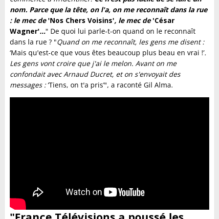
nom. Parce que la tête, on l'a, on me reconnaît dans la rue
: le mec de
'Nos Chers Voisins'
, le mec de
'César
Wagner'
…
" De quoi lui parle-t-on quand on le reconnaît
dans la rue ? "
Quand on me reconnaît, les gens me disent :
‘Mais qu'est-ce que vous êtes beaucoup plus beau en vrai !’
.
Les gens vont croire que j'ai le melon. Avant on me
confondait avec Arnaud Ducret, et on s'envoyait des
messages :
‘Tiens, on t'a pris’", a raconté Gil Alma.
"France Télévisions a poussé les