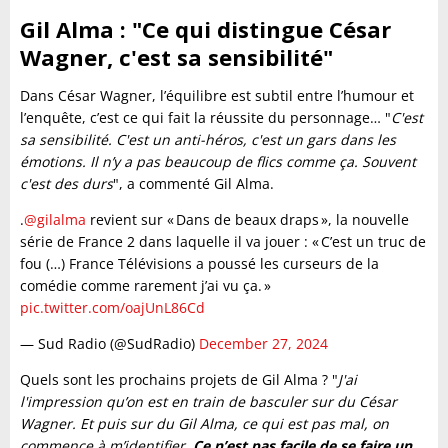
Gil Alma : "Ce qui distingue César
Wagner, c'est sa sensibilité"
Dans César Wagner, l’équilibre est subtil entre l’humour et
l’enquête, c’est ce qui fait la réussite du personnage… "
C'est
sa sensibilité. C'est un anti-héros, c'est un gars dans les
émotions. Il n’y a pas beaucoup de flics comme ça. Souvent
c'est des durs
", a commenté Gil Alma.
.
@gilalma
revient sur « Dans de beaux draps », la nouvelle
série de France 2 dans laquelle il va jouer : « C’est un truc de
fou (…) France Télévisions a poussé les curseurs de la
comédie comme rarement j’ai vu ça. »
pic.twitter.com/oajUnL86Cd
— Sud Radio (@SudRadio)
December 27, 2024
Quels sont les prochains projets de Gil Alma ? "
J'ai
l'impression qu’on est en train de basculer sur du César
Wagner. Et puis sur du Gil Alma, ce qui est pas mal, on
commence à m’identifier.
Ce n’est pas facile de se faire un