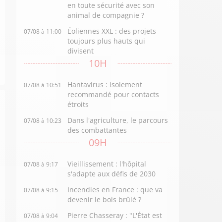
en toute sécurité avec son
animal de compagnie ?
Éoliennes XXL : des projets
07/08 à 11:00
toujours plus hauts qui
divisent
10H
Hantavirus : isolement
07/08 à 10:51
recommandé pour contacts
étroits
Dans l'agriculture, le parcours
07/08 à 10:23
des combattantes
09H
Vieillissement : l'hôpital
07/08 à 9:17
s'adapte aux défis de 2030
Incendies en France : que va
07/08 à 9:15
devenir le bois brûlé ?
Pierre Chasseray : "L'État est
07/08 à 9:04