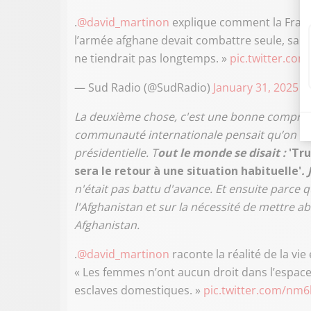
.
@david_martinon
explique comment la France
l’armée afghane devait combattre seule, san
ne tiendrait pas longtemps. »
pic.twitter.co
— Sud Radio (@SudRadio)
January 31, 2025
La deuxième chose, c'est une bonne compréhen
communauté internationale pensait qu’on est
présidentielle. T
out le monde se disait :
'Tru
sera le retour à une situation habituelle'
.
n'était pas battu d'avance. Et ensuite parce qu
l'Afghanistan et sur la nécessité de mettre
Afghanistan.
.
@david_martinon
raconte la réalité de la vie
« Les femmes n’ont aucun droit dans l’espace 
esclaves domestiques. »
pic.twitter.com/nm6