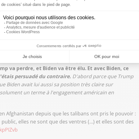
 a anticipé la chute de Kaboul : « À partir du moment où
s soutien de l’OTAN ou du gouvernement américain, elle
m/T3rUDudhda
sion de la vie politique américaine. Le reste de la
 en fin du mandat Trump et à l'approche de la
mp va perdre, et Biden va être élu. Et avec Biden, ce
 J'étais persuadé du contraire.
D'abord parce que Trump
e Biden avait lui aussi sa position très claire sur
 absolument un terme à l'engagement américain en
 en Afghanistan depuis que les talibans ont pris le pouvoir :
public, elles ne sont que des ventres (…) et elles sont des
kpPIZvb