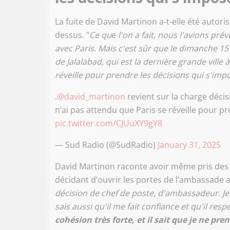
La fuite de David Martinon a-t-elle été autor
dessus. "
Ce qu
e
l'on a fait, nous l'avions pré
avec Paris. Mais c'est sûr que le dimanche 15
de Jalalabad, qui est la dernière grande ville 
réveille pour prendre les décisions qui s'imp
.
@david_martinon
revient sur la charge décis
n’ai pas attendu que Paris se réveille pour pr
pic.twitter.com/CJUuXY9gY8
— Sud Radio (@SudRadio)
January 31, 2025
David Martinon raconte avoir même pris des 
décidant d’ouvrir les portes de l’ambassade 
décision de chef de poste, d'ambassadeur. J
sais aussi qu'il me fait confiance et qu'il res
cohésion très forte, et il sait que je ne p