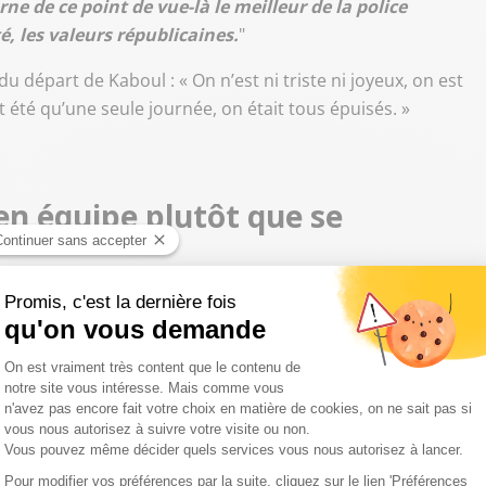
arne de ce point de vue-là le meilleur de la police
té, les valeurs républicaines.
"
u départ de Kaboul : « On n’est ni triste ni joyeux, on est
nt été qu’une seule journée, on était tous épuisés. »
en équipe plutôt que se
Afghanistan était sous le point de tomber aux Talibans ?
’abord, c'est une anticipation. Et l'anticipation, ça part
c mon équipe : avec mon attaché de défense, avec mon
 DGSE… comment les choses s'imbriquaient, combien de
s le soutien de l'OTAN etc.
Et notre conclusion a été
evait combattre seule, sans le soutien de l'OTAN, elle ne