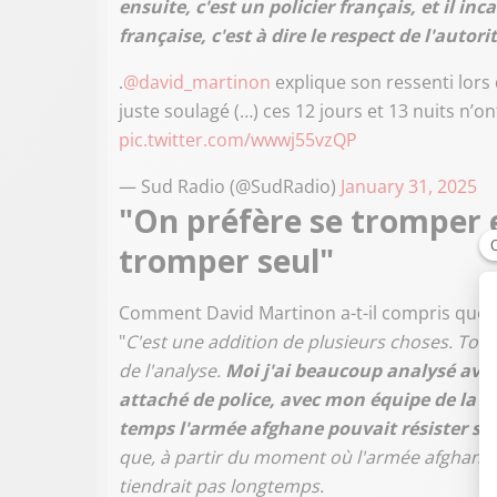
ensuite, c'est un policier français, et il inc
française, c'est à dire le respect de l'autori
.
@david_martinon
explique son ressenti lors d
juste soulagé (…) ces 12 jours et 13 nuits n’o
pic.twitter.com/wwwj55vzQP
— Sud Radio (@SudRadio)
January 31, 2025
"On préfère se tromper 
tromper seul"
Comment David Martinon a-t-il compris que l’
"
C'est une addition de plusieurs choses. Tout d
de l'analyse.
Moi j'ai beaucoup analysé ave
attaché de police, avec mon équipe de la
temps l'armée afghane pouvait résister san
que, à partir du moment où l'armée afghane d
tiendrait pas longtemps.