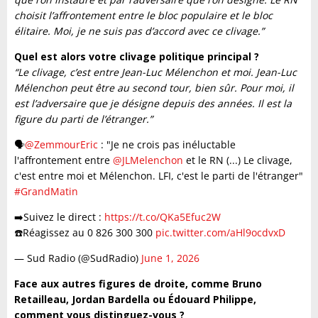
choisit l’affrontement entre le bloc populaire et le bloc
élitaire. Moi, je ne suis pas d’accord avec ce clivage.”
Quel est alors votre clivage politique principal ?
“Le clivage, c’est entre Jean-Luc Mélenchon et moi. Jean-Luc
Mélenchon peut être au second tour, bien sûr. Pour moi, il
est l’adversaire que je désigne depuis des années. Il est la
figure du parti de l’étranger.”
🗣️
@ZemmourEric
: "Je ne crois pas inéluctable
l'affrontement entre
@JLMelenchon
et le RN (...) Le clivage,
c'est entre moi et Mélenchon. LFI, c'est le parti de l'étranger"
#GrandMatin
➡️Suivez le direct :
https://t.co/QKa5Efuc2W
☎️Réagissez au 0 826 300 300
pic.twitter.com/aHl9ocdvxD
— Sud Radio (@SudRadio)
June 1, 2026
Face aux autres figures de droite, comme Bruno
Retailleau, Jordan Bardella ou Édouard Philippe,
comment vous distinguez-vous ?