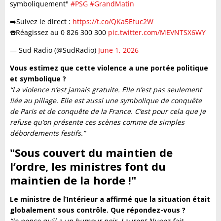
symboliquement"
#PSG
#GrandMatin
➡️Suivez le direct :
https://t.co/QKa5Efuc2W
☎️Réagissez au 0 826 300 300
pic.twitter.com/MEVNTSX6WY
— Sud Radio (@SudRadio)
June 1, 2026
Vous estimez que cette violence a une portée politique
et symbolique ?
“La violence n’est jamais gratuite. Elle n’est pas seulement
liée au pillage. Elle est aussi une symbolique de conquête
de Paris et de conquête de la France. C’est pour cela que je
refuse qu’on présente ces scènes comme de simples
débordements festifs.”
"Sous couvert du maintien de
l’ordre, les ministres font du
maintien de la horde !
"
Le ministre de l’Intérieur a affirmé que la situation était
globalement sous contrôle. Que répondez-vous ?
“Je pense qu’il a un humour noir. Laurent Nunez fait