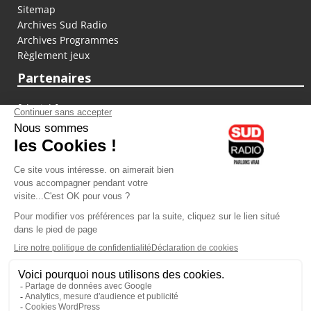
Sitemap
Archives Sud Radio
Archives Programmes
Règlement jeux
Partenaires
fiducial.fr
lyoncapitale.fr
olympique-et-lyonnais.com
L'application Iphone / Android
Téléchargez l'application
Les cookies
Gestion des cookies
Crédit photos : ©Sud Radio / Pierre Olivier