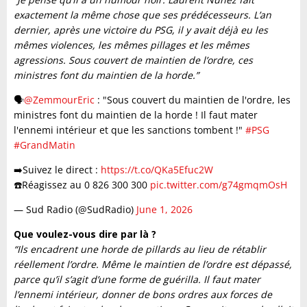
exactement la même chose que ses prédécesseurs. L’an
dernier, après une victoire du PSG, il y avait déjà eu les
mêmes violences, les mêmes pillages et les mêmes
agressions. Sous couvert de maintien de l’ordre, ces
ministres font du maintien de la horde.”
🗣️
@ZemmourEric
: "Sous couvert du maintien de l'ordre, les
ministres font du maintien de la horde ! Il faut mater
l'ennemi intérieur et que les sanctions tombent !"
#PSG
#GrandMatin
➡️Suivez le direct :
https://t.co/QKa5Efuc2W
☎️Réagissez au 0 826 300 300
pic.twitter.com/g74gmqmOsH
— Sud Radio (@SudRadio)
June 1, 2026
Que voulez-vous dire par là ?
“Ils encadrent une horde de pillards au lieu de rétablir
réellement l’ordre. Même le maintien de l’ordre est dépassé,
parce qu’il s’agit d’une forme de guérilla. Il faut mater
l’ennemi intérieur, donner de bons ordres aux forces de