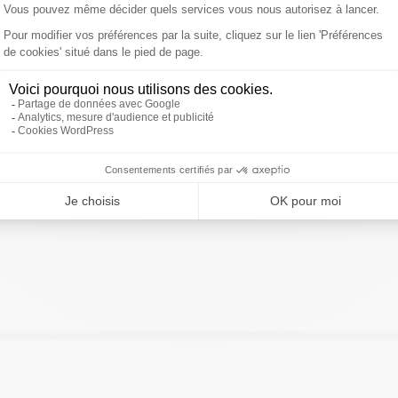
ctère raciste, "négationnisme" et "révisionnisme"
.
ivre Sud Radio