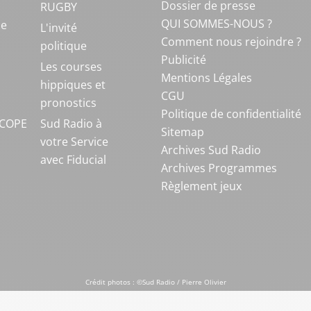
Dossier de presse
RUGBY
QUI SOMMES-NOUS ?
ue
L'invité
Comment nous rejoindre ?
politique
Publicité
S
Les courses
Mentions Légales
hippiques et
CGU
pronostics
Politique de confidentialité
COPE
Sud Radio à
Sitemap
votre Service
Archives Sud Radio
avec Fiducial
Archives Programmes
Règlement jeux
Crédit photos : ©Sud Radio / Pierre Olivier