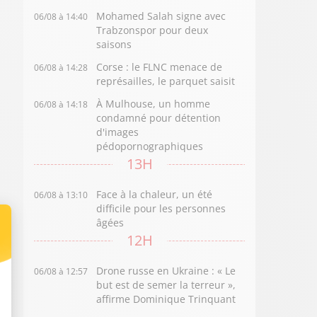
Mohamed Salah signe avec
06/08 à 14:40
Trabzonspor pour deux
saisons
Corse : le FLNC menace de
06/08 à 14:28
représailles, le parquet saisit
À Mulhouse, un homme
06/08 à 14:18
condamné pour détention
d'images
pédopornographiques
13H
Face à la chaleur, un été
06/08 à 13:10
difficile pour les personnes
âgées
12H
Drone russe en Ukraine : « Le
06/08 à 12:57
but est de semer la terreur »,
affirme Dominique Trinquant