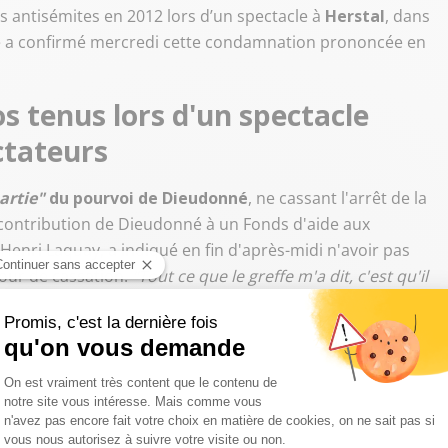
os antisémites en 2012 lors d’un spectacle à
Herstal
, dans
lge a confirmé mercredi cette condamnation prononcée en
s tenus lors d'un spectacle
ctateurs
artie"
du pourvoi de Dieudonné
, ne cassant l'arrêt de la
 contribution de Dieudonné à un Fonds d'aide aux
Henri Laquay, a indiqué en fin d'après-midi n'avoir pas
Cour de cassation.
"Tout ce que le greffe m'a dit, c'est qu'il
ré à l'AFP, en se refusant à tout autre commentaire.
nus lors d'un spectacle en mars 2012 à Herstal, dans la
rs, et qui avait été enregistré par la police. À l'issue de
çais, la justice avait retenu plusieurs préventions, qui
:
incitation à la haine, tenue de propos antisémites et