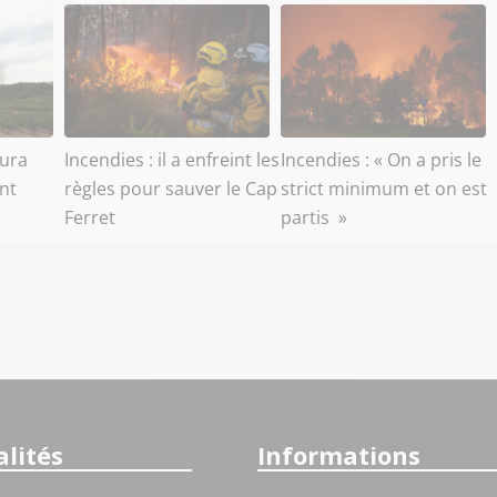
aura
Incendies : il a enfreint les
Incendies : « On a pris le
ant
règles pour sauver le Cap
strict minimum et on est
Ferret
partis »
lités
Informations