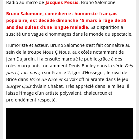
Radio au micro de
Jacques Pessis
, Bruno Salomone.
Bruno Salomone, comédien et humoriste français
populaire, est décédé dimanche 15 mars à l’âge de 55
ans des suites d’une longue maladie
. Sa disparition a
suscité une vague d’hommages dans le monde du spectacle.
Humoriste et acteur, Bruno Salomone s’est fait connaître au
sein de la troupe Nous Ç Nous, aux côtés notamment de
Jean Dujardin. Il a ensuite marqué le public grâce à des
rôles marquants, notamment Denis Bouley dans la série
Fais
pas ci, fais pas ça
sur France 2, Igor d’Hossegor, le rival de
Brice dans
Brice de Nice et sa
voix off hilarante dans le jeu
Burger Quiz
d’Alain Chabat. Très apprécié dans le milieu, il
laisse l’image d’un artiste polyvalent, chaleureux et
profondément respecté.