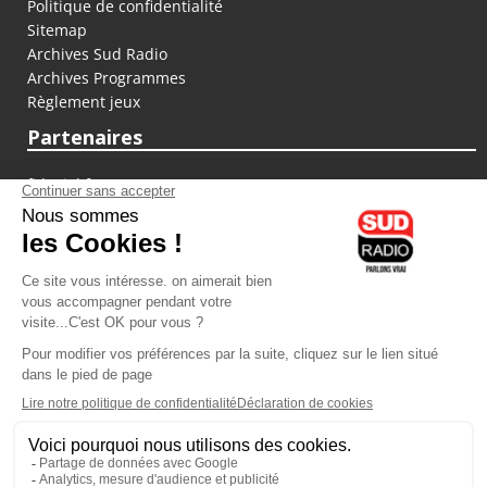
Politique de confidentialité
Sitemap
Archives Sud Radio
Archives Programmes
Règlement jeux
Partenaires
fiducial.fr
lyoncapitale.fr
olympique-et-lyonnais.com
L'application Iphone / Android
Téléchargez l'application
Les cookies
Gestion des cookies