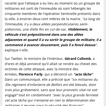
raconte que l'attaque a eu lieu au moment où un groupe de
militaires est sorti de l'immeuble où sont hébergés les
cinquante membres de l'opération Sentinelle présents dans
la ville, à environ deux cent mètres de la mairie.
"Le long de
l’immeuble, il y a deux allées perpendiculaires semi-
piétonnes, une d’elle fini en cul-de-sac.
Visiblement, le
véhicule s’est prépositionné dans une des allées
adjacentes et quand il a vu sortir le groupe de militaire, il a
commencé à avancer doucement, puis il a foncé dessus
"
,
explique-t-elle.
Sur Twitter, le ministre de l'Intérieur,
Gérard Collomb
, a
d'ores et déjà annoncé qu'il allait se rendre au chevet des
victimes de cette attaque, avec la ministre des
Armées,
Florence Parly
, qui a dénoncé un
"acte lâche"
.
Dans un communiqué, elle a précisé que
"six militaires du
35e régiment d'infanterie de Belfort ont été blessés, dont
trois plus grièvement, sans que leur pronostic vital ne soit
engagé"
tout en condamnant
"avec la plus grande fermeté
cet acte lâche qui n'entame en rien la détermination des
militaires à œuvrer pour la sécurité des Français"
.