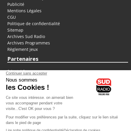
Publicité
Mentions Légales
CGU
Politique de confidentialité
Sitemap
Archives Sud Radio
Archives Programmes
Règlement jeux
Partenaires
fiducial.fr
lyoncapitale.fr
olympique-et-lyonnais.com
L'application Iphone / Android
Téléchargez l'application
Les cookies