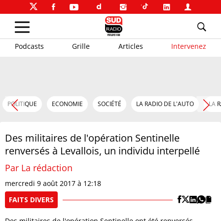
Podcasts
Grille
Articles
Intervenez
POLITIQUE
ECONOMIE
SOCIÉTÉ
LA RADIO DE L'AUTO
LA 
Des militaires de l'opération Sentinelle
renversés à Levallois, un individu interpellé
Par La rédaction
mercredi 9 août 2017 à 12:18
FAITS DIVERS
Des militaires de l'opération Sentinelle ont été renversés