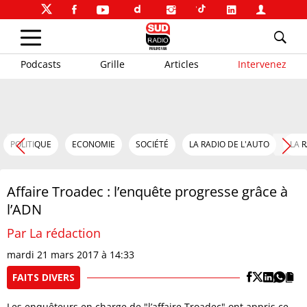
Podcasts
Grille
Articles
Intervenez
POLITIQUE
ECONOMIE
SOCIÉTÉ
LA RADIO DE L'AUTO
LA 
Affaire Troadec : l’enquête progresse grâce à
l’ADN
Par La rédaction
mardi 21 mars 2017 à 14:33
FAITS DIVERS
Les enquêteurs en charge de "l’affaire Troadec" ont appris ce