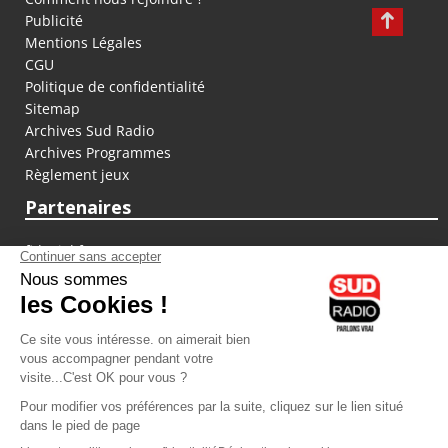
Publicité
Mentions Légales
CGU
Politique de confidentialité
Sitemap
Archives Sud Radio
Archives Programmes
Règlement jeux
Partenaires
fiducial.fr
lyoncapitale.fr
olympique-et-lyonnais.com
L'application Iphone / Android
Téléchargez l'application
Les cookies