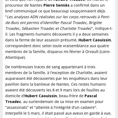
procureur de Nantes
Pierre Sennès
a confirmé dans un
bref communiqué ce que beaucoup soupçonnaient déjà.
"
Les analyses ADN réalisées sur les corps retrouvés à Pont-
de-Buis ont permis d'identifier Pascal Troadec, Brigitte
Troadec, Sébastien Troadec et Charlotte Troadec
", indique-t-
il. Les fragments humains découverts il y a deux semaines
dans la ferme de leur assassin présumé,
Hubert Caouissin
,
correspondent donc selon toute vraisemblance aux quatre
membres de la famille, disparus mi-février à Orvault (Loire-
Atlantique).
De nombreuses traces de sang appartenant à trois
membres de la famille, à l'exception de Charlotte, avaient
auparavant été découvertes par les enquêteurs dans leur
pavillon dans la banlieue de Nantes. Ces restes humains
avaient été découverts les 8 et 9 mars lors de fouilles au
domicile d'
Hubert Caouissin
, beau-frère de
Pascal
Troadec
, au surlendemain de sa mise en examen pour
"assassinats" et "atteinte à l'intégrité d'un cadavre".
Interpellé le 5 mars, il était passé aux aveux en garde à vue,