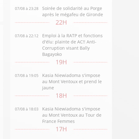
Soirée de solidarité au Porge
07/08 à 23:28
après le mégafeu de Gironde
22H
Emploi à la RATP et fonctions
07/08 à 22:12
d'élu: plainte de AC!! Anti-
Corruption visant Bally
Bagayoko
19H
Kasia Niewiadoma s'impose
07/08 à 19:05
au Mont Ventoux et prend le
jaune
18H
Kasia Niewiadoma s'impose
07/08 à 18:03
au Mont Ventoux au Tour de
France Femmes
17H