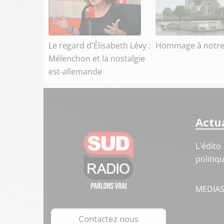
Le regard d'Élisabeth Lévy :
Hommage à notr
Mélenchon et la nostalgie
est-allemande
Actua
L'édito
politiq
MEDIA
Contactez nous