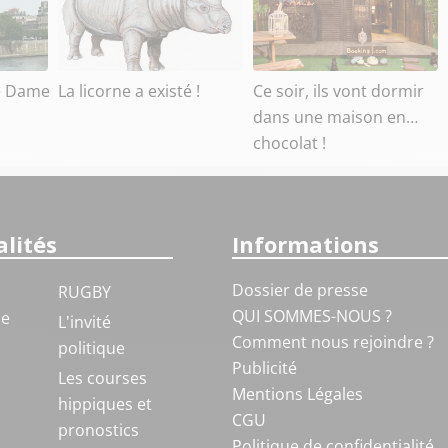
e Dame
La licorne a existé !
Ce soir, ils vont dormir
dans une maison en…
chocolat !
lités
Informations
Dossier de presse
RUGBY
QUI SOMMES-NOUS ?
ue
L'invité
Comment nous rejoindre ?
politique
Publicité
S
Les courses
Mentions Légales
hippiques et
CGU
pronostics
Politique de confidentialité