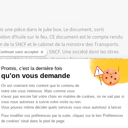
 une pièce dans le juke box. Le document, sorti
bidon d’huile sur le feu. CE document est le compte rendu
n de la SNCF et le cabinet de la ministre des Transports.
onyme que deviendra la SNCF. Une société dont les titres
n cessibles. Les esprits chagrins faisaient remarquer que
ue ce nouveau statut n’avait d’autre objet que de rendre
ic en entreprise à but purement lucratif soumise aux
tion privée. Fantasme, répondaient en chœur ceux qui
eux, elle est rendue obligatoire par l’échec de l’Etat à
tout de même, croire qu’ils veulent privatiser, c’est du
 cette réunion aurait vu la direction de la SNCF demander au
ndre cessibles les titres des filiales. En clair, d’ouvrir la