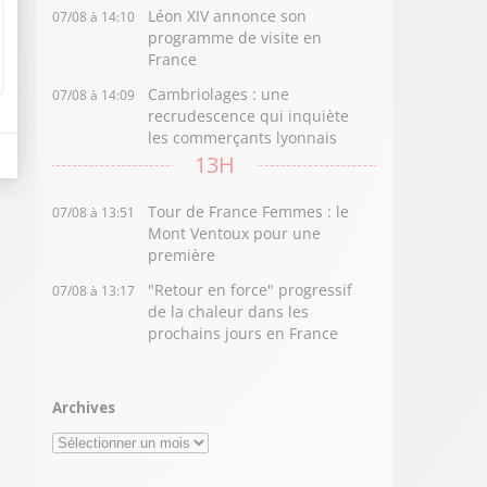
Léon XIV annonce son
07/08 à 14:10
programme de visite en
France
Cambriolages : une
07/08 à 14:09
recrudescence qui inquiète
les commerçants lyonnais
13H
Tour de France Femmes : le
07/08 à 13:51
Mont Ventoux pour une
première
"Retour en force" progressif
07/08 à 13:17
de la chaleur dans les
prochains jours en France
Archives
Archives