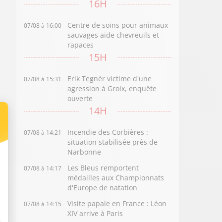
16H
Centre de soins pour animaux
07/08 à 16:00
sauvages aide chevreuils et
rapaces
15H
Erik Tegnér victime d'une
07/08 à 15:31
agression à Groix, enquête
ouverte
14H
Incendie des Corbières :
07/08 à 14:21
situation stabilisée près de
Narbonne
Les Bleus remportent
07/08 à 14:17
médailles aux Championnats
d'Europe de natation
Visite papale en France : Léon
07/08 à 14:15
XIV arrive à Paris