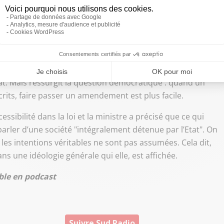
al de SNCF Mobilité ou de SNCF Réseaux. Mieux, la direction
ialiser l’activité des TER. On comprend que les syndicats
ment a immédiatement lancé les contre-feux, et l’argument
nion de travail. D’accord, mais c’est donc bien une option
ités gauchistes. Et c’est demandé par la SNCF très loin de
ous répondra que ce qui est demandé est un amendement
nat. Mais ressurgit la question démocratique : quand un
crits, faire passer un amendement est plus facile.
ssibilité dans la loi et la ministre a précisé que ce qui
 parler d’une société "intégralement détenue par l’Etat". On
 les intentions véritables ne sont pas assumées. Cela dit,
ans une idéologie générale qui elle, est affichée.
ible en podcast
Suivre Sud Radio