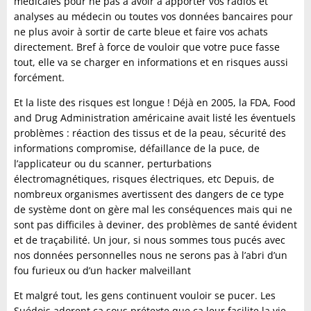
médicales pour ne pas à avoir à apporter vos radios et
analyses au médecin ou toutes vos données bancaires pour
ne plus avoir à sortir de carte bleue et faire vos achats
directement. Bref à force de vouloir que votre puce fasse
tout, elle va se charger en informations et en risques aussi
forcément.
Et la liste des risques est longue ! Déjà en 2005, la FDA, Food
and Drug Administration américaine avait listé les éventuels
problèmes : réaction des tissus et de la peau, sécurité des
informations compromise, défaillance de la puce, de
l’applicateur ou du scanner, perturbations
électromagnétiques, risques électriques, etc Depuis, de
nombreux organismes avertissent des dangers de ce type
de système dont on gère mal les conséquences mais qui ne
sont pas difficiles à deviner, des problèmes de santé évident
et de traçabilité. Un jour, si nous sommes tous pucés avec
nos données personnelles nous ne serons pas à l’abri d’un
fou furieux ou d’un hacker malveillant
Et malgré tout, les gens continuent vouloir se pucer. Les
Suédois adorent ça sous prétexte que ça leur facilite la vie,