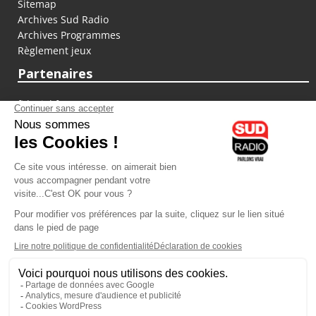
Sitemap
Archives Sud Radio
Archives Programmes
Règlement jeux
Partenaires
fiducial.fr
lyoncapitale.fr
olympique-et-lyonnais.com
L'application Iphone / Android
Téléchargez l'application
Les cookies
Gestion des cookies
Crédit photos : ©Sud Radio / Pierre Olivier