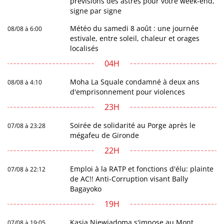
prévisions des astres pour votre week-end,
signe par signe
Météo du samedi 8 août : une journée
08/08 à 6:00
estivale, entre soleil, chaleur et orages
localisés
04H
Moha La Squale condamné à deux ans
08/08 à 4:10
d'emprisonnement pour violences
23H
Soirée de solidarité au Porge après le
07/08 à 23:28
mégafeu de Gironde
22H
Emploi à la RATP et fonctions d'élu: plainte
07/08 à 22:12
de AC!! Anti-Corruption visant Bally
Bagayoko
19H
Kasia Niewiadoma s'impose au Mont
07/08 à 19:05