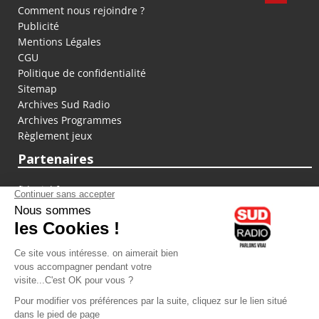
Comment nous rejoindre ?
Publicité
Mentions Légales
CGU
Politique de confidentialité
Sitemap
Archives Sud Radio
Archives Programmes
Règlement jeux
Partenaires
fiducial.fr
lyoncapitale.fr
olympique-et-lyonnais.com
L'application Iphone / Android
Téléchargez l'application