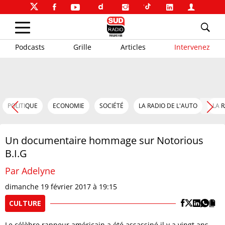
Podcasts
Grille
Articles
Intervenez
POLITIQUE
ECONOMIE
SOCIÉTÉ
LA RADIO DE L'AUTO
LA 
Un documentaire hommage sur Notorious
B.I.G
Par Adelyne
dimanche 19 février 2017 à 19:15
CULTURE
Le célèbre rappeur américain a été assassiné il y a vingt ans.