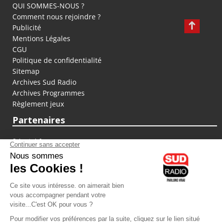
QUI SOMMES-NOUS ?
Comment nous rejoindre ?
Publicité
Mentions Légales
CGU
Politique de confidentialité
Sitemap
Archives Sud Radio
Archives Programmes
Règlement jeux
Partenaires
fiducial.fr
lyoncapitale.fr
olympique-et-lyonnais.com
L'application Iphone / Android
Téléchargez l'application