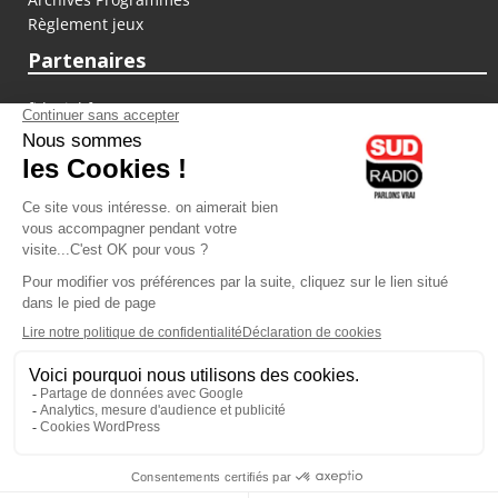
Règlement jeux
Partenaires
fiducial.fr
lyoncapitale.fr
olympique-et-lyonnais.com
L'application Iphone / Android
Téléchargez l'application
Les cookies
Gestion des cookies
Crédit photos : ©Sud Radio / Pierre Olivier
15H30
-
16H00
16H00 - 17H00