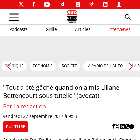
Podcasts
Grille
Articles
Intervenez
POLITIQUE
ECONOMIE
SOCIÉTÉ
LA RADIO DE L'AUTO
LA 
"Tout a été gâché quand on a mis Liliane
Bettencourt sous tutelle" (avocat)
Par La rédaction
vendredi 22 septembre 2017 à 9:53
CULTURE
Au micro de Sud Radio, l’avocat de Liliane Bettencourt, Georges