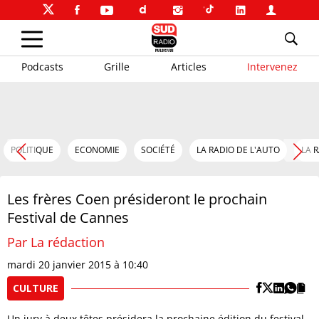
Podcasts
Grille
Articles
Intervenez
POLITIQUE
ECONOMIE
SOCIÉTÉ
LA RADIO DE L'AUTO
LA 
Les frères Coen présideront le prochain
Festival de Cannes
Par La rédaction
mardi 20 janvier 2015 à 10:40
CULTURE
Un jury à deux têtes présidera la prochaine édition du festival