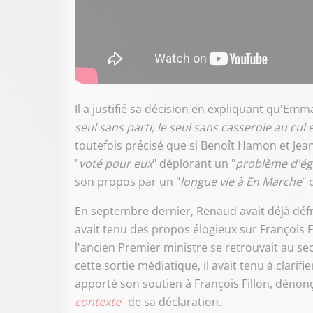
Il a justifié sa décision en expliquant qu'Emm
seul sans parti, le seul sans casserole au cul e
toutefois précisé que si Benoît Hamon et Je
"
voté pour eux
" déplorant un "
problème d'ég
son propos par un "
longue vie à En Marche
"
En septembre dernier, Renaud avait déjà défra
avait tenu des propos élogieux sur François Fil
l'ancien Premier ministre se retrouvait au s
cette sortie médiatique, il avait tenu à clarifi
apporté son soutien à François Fillon, déno
contexte
"
de sa déclaration.