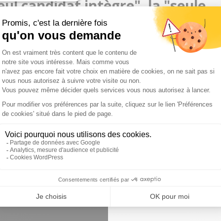
l candidat intègre", la "seule
 Fillon"
taires négatifs, peut surprendre dans la mesure où
caché sa proximité avec le parti socialiste, participant
errand en 1988. Se faisant très rare dans les médias ces
ion et d'un alcoolisme pathologique qui auront alimenté
utoproclamé "énervant" avait récemment confié se sentir
pour une candidature de Nicolas Hulot, l'an dernier.