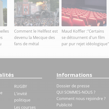
elles
Comment le Hellfest est
Maud Koffler :"Certains
és
devenu la Mecque des
se détournent d'un film
u
fans de métal
par pur rejet idéologique"
lités
Informations
Dossier de presse
RUGBY
QUI SOMMES-NOUS ?
ue
L'invité
Comment nous rejoindre ?
politique
Publicité
S
Les courses