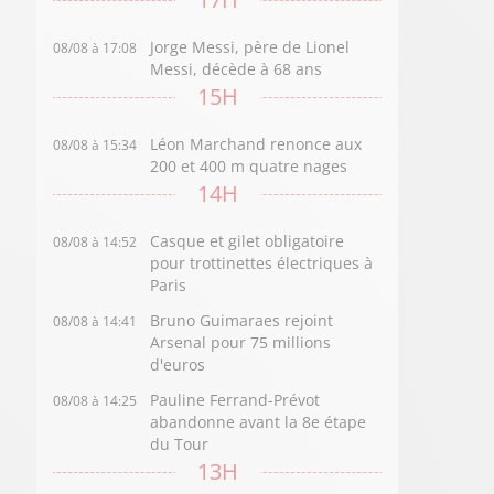
Jorge Messi, père de Lionel
08/08 à 17:08
Messi, décède à 68 ans
15H
Léon Marchand renonce aux
08/08 à 15:34
200 et 400 m quatre nages
14H
Casque et gilet obligatoire
08/08 à 14:52
pour trottinettes électriques à
Paris
Bruno Guimaraes rejoint
08/08 à 14:41
Arsenal pour 75 millions
d'euros
Pauline Ferrand-Prévot
08/08 à 14:25
abandonne avant la 8e étape
du Tour
13H