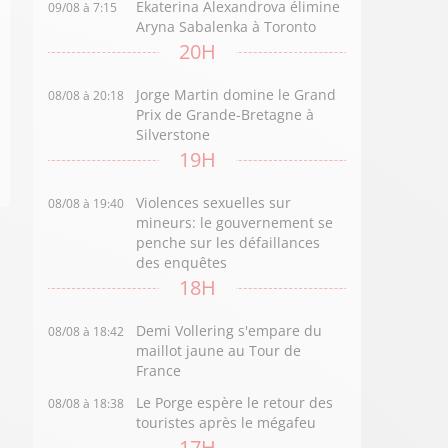
Ekaterina Alexandrova élimine
09/08 à 7:15
Aryna Sabalenka à Toronto
20H
Jorge Martin domine le Grand
08/08 à 20:18
Prix de Grande-Bretagne à
Silverstone
19H
Violences sexuelles sur
08/08 à 19:40
mineurs: le gouvernement se
penche sur les défaillances
des enquêtes
18H
Demi Vollering s'empare du
08/08 à 18:42
maillot jaune au Tour de
France
Le Porge espère le retour des
08/08 à 18:38
touristes après le mégafeu
17H