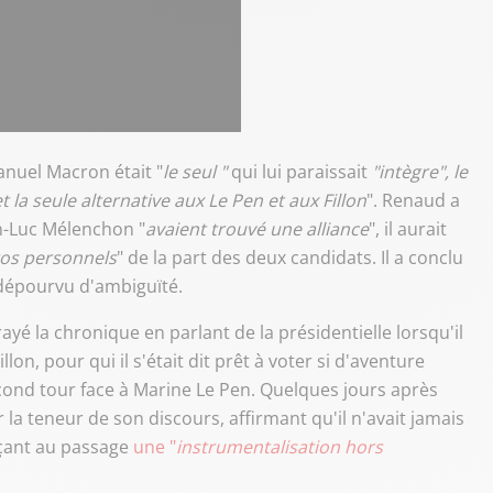
anuel Macron était "
le seul "
qui lui paraissait
"intègre", le
t la seule alternative aux Le Pen et aux Fillon
". Renaud a
an-Luc Mélenchon "
avaient trouvé une alliance
", il aurait
os personnels
" de la part des deux candidats. Il a conclu
 dépourvu d'ambiguïté.
yé la chronique en parlant de la présidentielle lorsqu'il
lon, pour qui il s'était dit prêt à voter si d'aventure
econd tour face à Marine Le Pen. Quelques jours après
er la teneur de son discours, affirmant qu'il n'avait jamais
nçant au passage
une "
instrumentalisation hors