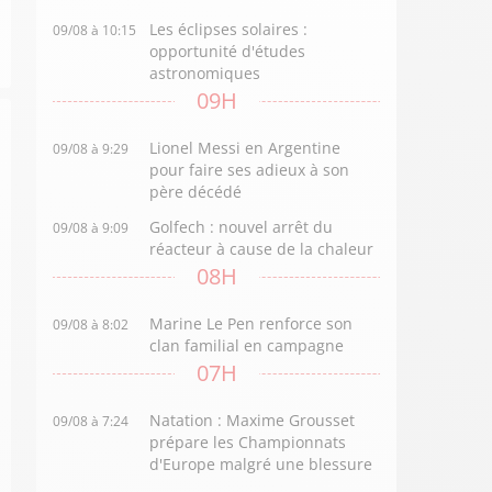
Les éclipses solaires :
09/08 à 10:15
opportunité d'études
astronomiques
09H
Lionel Messi en Argentine
09/08 à 9:29
pour faire ses adieux à son
père décédé
Golfech : nouvel arrêt du
09/08 à 9:09
réacteur à cause de la chaleur
08H
Marine Le Pen renforce son
09/08 à 8:02
clan familial en campagne
07H
Natation : Maxime Grousset
09/08 à 7:24
prépare les Championnats
d'Europe malgré une blessure