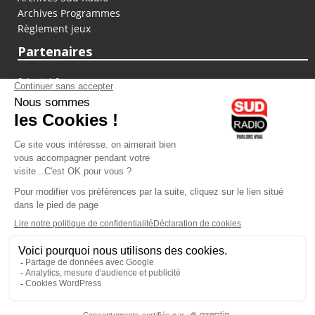
Archives Programmes
Règlement jeux
Partenaires
fiducial.fr
lyoncapitale.fr
olympique-et-lyonnais.com
L'application Iphone / Android
Téléchargez l'application
Les cookies
Gestion des cookies
Crédit photos : ©Sud Radio / Pierre Olivier