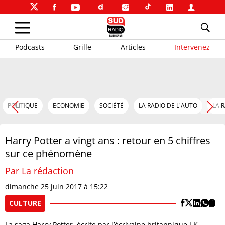
Podcasts
Grille
Articles
Intervenez
POLITIQUE
ECONOMIE
SOCIÉTÉ
LA RADIO DE L'AUTO
LA 
Harry Potter a vingt ans : retour en 5 chiffres
sur ce phénomène
Par La rédaction
dimanche 25 juin 2017 à 15:22
CULTURE
La saga Harry Potter, écrite par l’écrivaine britannique J.K.