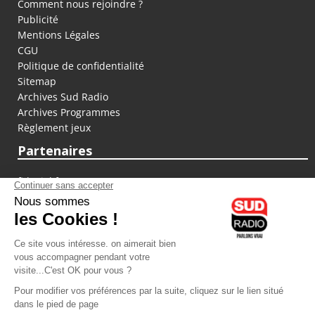
Comment nous rejoindre ?
Publicité
Mentions Légales
CGU
Politique de confidentialité
Sitemap
Archives Sud Radio
Archives Programmes
Règlement jeux
Partenaires
fiducial.fr
lyoncapitale.fr
olympique-et-lyonnais.com
L'application Iphone / Android
Téléchargez l'application