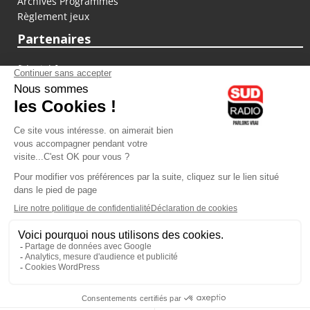
Archives Programmes
Règlement jeux
Partenaires
fiducial.fr
lyoncapitale.fr
olympique-et-lyonnais.com
L'application Iphone / Android
Téléchargez l'application
Les cookies
Gestion des cookies
Crédit photos : ©Sud Radio / Pierre Olivier
07H00
-
10H00
10H00 - 13H00