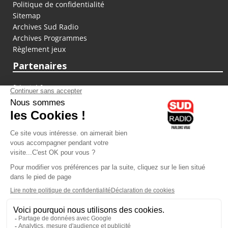
Politique de confidentialité
Sitemap
Archives Sud Radio
Archives Programmes
Règlement jeux
Partenaires
fiducial.fr
lyoncapitale.fr
olympique-et-lyonnais.com
L'application Iphone / Android
Téléchargez l'application
Les cookies
Gestion des cookies