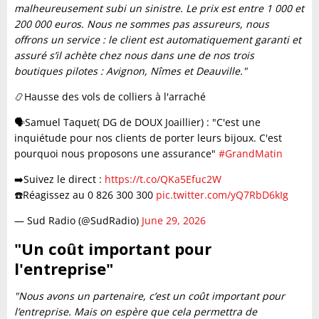
malheureusement subi un sinistre. Le prix est entre 1 000 et
200 000 euros. Nous ne sommes pas assureurs, nous
offrons un service : le client est automatiquement garanti et
assuré s’il achète chez nous dans une de nos trois
boutiques pilotes : Avignon, Nîmes et Deauville."
📿Hausse des vols de colliers à l'arraché
🗣️Samuel Taquet( DG de DOUX Joaillier) : "C'est une
inquiétude pour nos clients de porter leurs bijoux. C'est
pourquoi nous proposons une assurance"
#GrandMatin
➡️Suivez le direct :
https://t.co/QKa5Efuc2W
☎️Réagissez au 0 826 300 300
pic.twitter.com/yQ7RbD6kIg
— Sud Radio (@SudRadio)
June 29, 2026
"Un coût important pour
l'entreprise"
"Nous avons un partenaire, c’est un coût important pour
l’entreprise. Mais on espère que cela permettra de