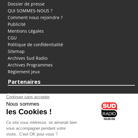
Dossier de presse
QUI SOMMES-NOUS ?
Comment nous rejoindre ?
Publicité
Mentions Légales
CGU
Politique de confidentialité
Sitemap
Archives Sud Radio
Archives Programmes
Règlement jeux
Partenaires
fiducial.fr
lyoncapitale.fr
olympique-et-lyonnais.com
L'application Iphone / Android
Téléchargez l'application