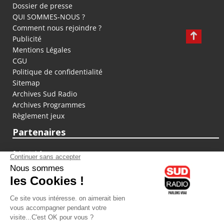
Dossier de presse
QUI SOMMES-NOUS ?
Comment nous rejoindre ?
Publicité
Mentions Légales
CGU
Politique de confidentialité
Sitemap
Archives Sud Radio
Archives Programmes
Règlement jeux
Partenaires
fiducial.fr
lyoncapitale.fr
olympique-et-lyonnais.com
L'application Iphone / Android
Téléchargez l'application