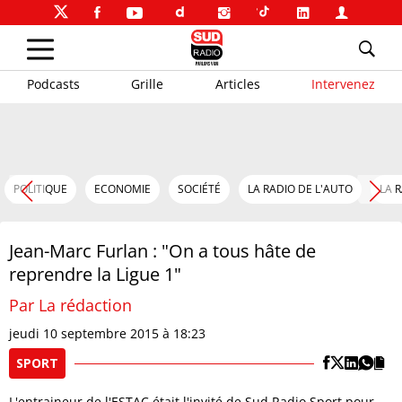
Podcasts
Grille
Articles
Intervenez
POLITIQUE
ECONOMIE
SOCIÉTÉ
LA RADIO DE L'AUTO
LA 
Jean-Marc Furlan : "On a tous hâte de
reprendre la Ligue 1"
Par La rédaction
jeudi 10 septembre 2015 à 18:23
SPORT
L'entraineur de l'ESTAC était l'invité de Sud Radio Sport pour