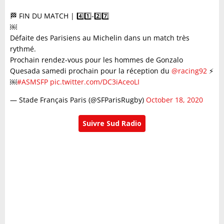
🏁 FIN DU MATCH | 4️⃣1️⃣-2️⃣7️⃣
￼
Défaite des Parisiens au Michelin dans un match très
rythmé.
Prochain rendez-vous pour les hommes de Gonzalo
Quesada samedi prochain pour la réception du
@racing92
⚡️
￼
#ASMSFP
pic.twitter.com/DC3iAceoLI
— Stade Français Paris (@SFParisRugby)
October 18, 2020
Suivre Sud Radio