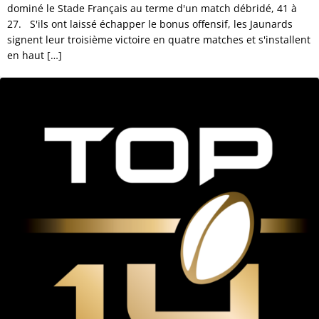
dominé le Stade Français au terme d'un match débridé, 41 à
27. S'ils ont laissé échapper le bonus offensif, les Jaunards
signent leur troisième victoire en quatre matches et s'installent
en haut […]