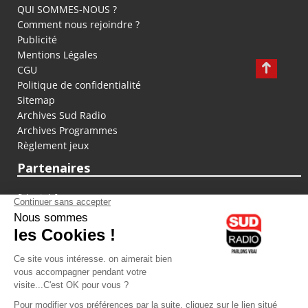
QUI SOMMES-NOUS ?
Comment nous rejoindre ?
Publicité
Mentions Légales
CGU
Politique de confidentialité
Sitemap
Archives Sud Radio
Archives Programmes
Règlement jeux
Partenaires
fiducial.fr
lyoncapitale.fr
olympique-et-lyonnais.com
L'application Iphone / Android
Téléchargez l'application