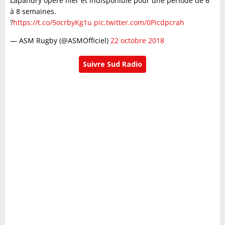
Lapandry opéré hier et indisponible pour une période de 6
à 8 semaines.
?
https://t.co/5ocrbyKg1u
pic.twitter.com/0Picdpcrah
— ASM Rugby (@ASMOfficiel)
22 octobre 2018
Suivre Sud Radio