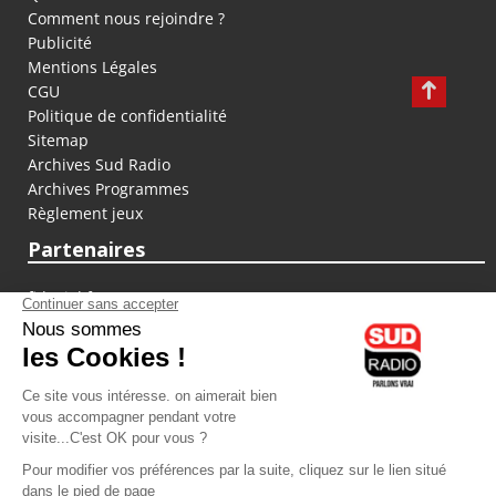
Comment nous rejoindre ?
Publicité
Mentions Légales
CGU
Politique de confidentialité
Sitemap
Archives Sud Radio
Archives Programmes
Règlement jeux
Partenaires
fiducial.fr
lyoncapitale.fr
olympique-et-lyonnais.com
L'application Iphone / Android
Téléchargez l'application