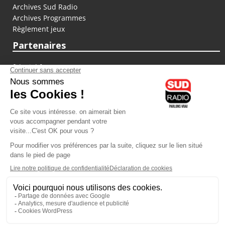
Archives Sud Radio
Archives Programmes
Règlement jeux
Partenaires
fiducial.fr
lyoncapitale.fr
olympique-et-lyonnais.com
L'application Iphone / Android
Téléchargez l'application
Les cookies
Gestion des cookies
Crédit photos : ©Sud Radio / Pierre Olivier