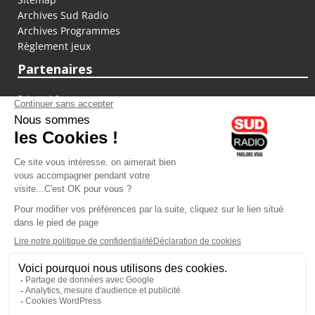
Archives Sud Radio
Archives Programmes
Règlement jeux
Partenaires
fiducial.fr
lyoncapitale.fr
olympique-et-lyonnais.com
L'application Iphone / Android
Téléchargez l'application
Les cookies
Gestion des cookies
Crédit photos : ©Sud Radio / Pierre Olivier