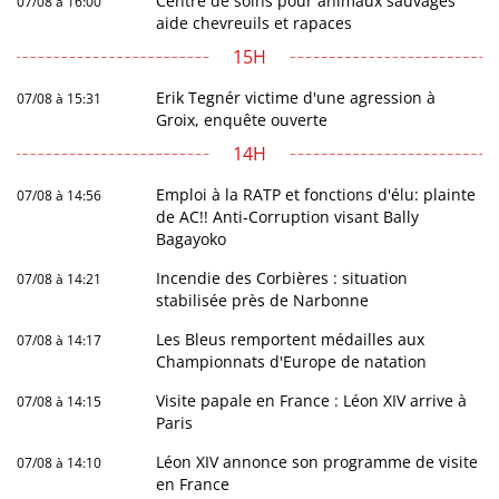
Centre de soins pour animaux sauvages
07/08 à 16:00
aide chevreuils et rapaces
15H
Erik Tegnér victime d'une agression à
07/08 à 15:31
Groix, enquête ouverte
14H
Emploi à la RATP et fonctions d'élu: plainte
07/08 à 14:56
de AC!! Anti-Corruption visant Bally
Bagayoko
Incendie des Corbières : situation
07/08 à 14:21
stabilisée près de Narbonne
Les Bleus remportent médailles aux
07/08 à 14:17
Championnats d'Europe de natation
Visite papale en France : Léon XIV arrive à
07/08 à 14:15
Paris
Léon XIV annonce son programme de visite
07/08 à 14:10
en France