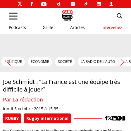
Podcasts
Grille
Articles
Intervenez
POLITIQUE
ECONOMIE
SOCIÉTÉ
LA RADIO DE L'AUTO
LA 
Joe Schmidt : “La France est une équipe très
difficile à jouer”
Par La rédaction
lundi 5 octobre 2015 à 15:35
RUGBY
Rugby international
Joe Schmidt et Jamie Heaslip se sont exprimés en conférence