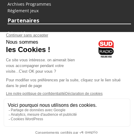
Archives Programmes
Règlement jeux
Partenaires
fiducial.fr
lyoncapitale.fr
olympique-et-lyonnais.com
L'application Iphone / Android
Téléchargez l'application
Les cookies
Gestion des cookies
Crédit photos : ©Sud Radio / Pierre Olivier