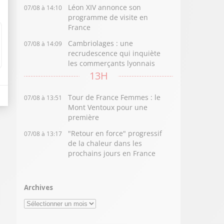
Léon XIV annonce son
07/08 à 14:10
programme de visite en
France
Cambriolages : une
07/08 à 14:09
recrudescence qui inquiète
les commerçants lyonnais
13H
Tour de France Femmes : le
07/08 à 13:51
Mont Ventoux pour une
première
"Retour en force" progressif
07/08 à 13:17
de la chaleur dans les
prochains jours en France
Archives
Archives