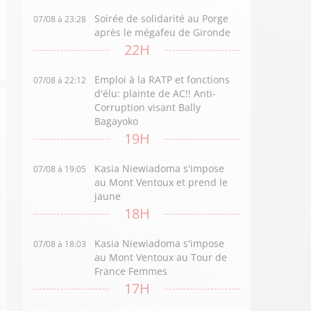
Soirée de solidarité au Porge
07/08 à 23:28
après le mégafeu de Gironde
22H
Emploi à la RATP et fonctions
07/08 à 22:12
d'élu: plainte de AC!! Anti-
Corruption visant Bally
Bagayoko
19H
Kasia Niewiadoma s'impose
07/08 à 19:05
au Mont Ventoux et prend le
jaune
18H
Kasia Niewiadoma s'impose
07/08 à 18:03
au Mont Ventoux au Tour de
France Femmes
17H