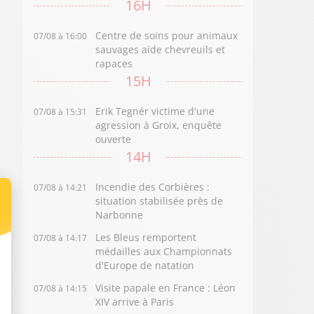
16H
Centre de soins pour animaux
07/08 à 16:00
sauvages aide chevreuils et
rapaces
15H
Erik Tegnér victime d'une
07/08 à 15:31
agression à Groix, enquête
ouverte
14H
Incendie des Corbières :
07/08 à 14:21
situation stabilisée près de
Narbonne
Les Bleus remportent
07/08 à 14:17
médailles aux Championnats
d'Europe de natation
Visite papale en France : Léon
07/08 à 14:15
XIV arrive à Paris