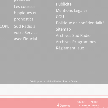
Publicité
S
Les courses
Mentions Légales
hippiques et
CGU
pronostics
Politique de confidentialité
COPE
Sud Radio à
Sitemap
votre Service
Archives Sud Radio
avec Fiducial
Archives Programmes
Règlement jeux
Crédit photos : ©Sud Radio / Pierre Olivier
06H00 - 07H00
À Suivre
Laurence Péraud