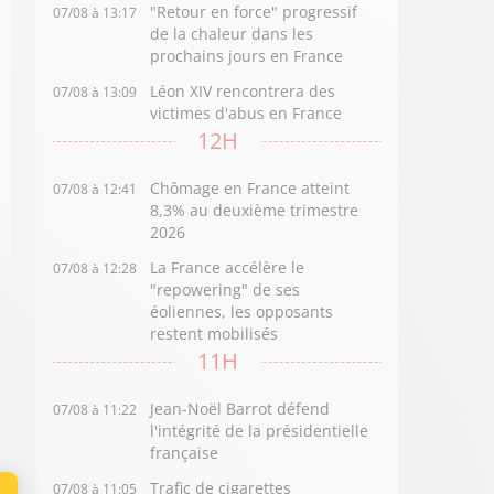
"Retour en force" progressif
07/08 à 13:17
de la chaleur dans les
prochains jours en France
Léon XIV rencontrera des
07/08 à 13:09
victimes d'abus en France
12H
Chômage en France atteint
07/08 à 12:41
8,3% au deuxième trimestre
2026
La France accélère le
07/08 à 12:28
"repowering" de ses
éoliennes, les opposants
restent mobilisés
11H
Jean-Noël Barrot défend
07/08 à 11:22
l'intégrité de la présidentielle
française
Trafic de cigarettes
07/08 à 11:05