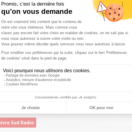
ion de leurs compétences et en fonction des besoins
-vous trois fois par semaine. Me Louisa Straboni a tout
nes qui sont délogées, des propriétaires qui se
n’ont plus de papiers, plus d’affaires personnelles, de
n va essayer de trouver des réponses dans l’urgence."
le minimum qu’on puisse faire’, souligne le futur bâtonnier
barreau est au coeur de la cité, nous sommes Marseillais
 là pour aider, c’est notre vocation première, aider nos
extrêmement difficile."
a maison de l’avocat, rue Mongrand à Marseille.
adio
ivre Sud Radio