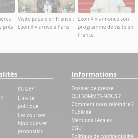
ères :
Visite papale en France :
Léon XIV annonce son
e près
Léon XIV arrive à Paris
programme de visite en
France
lités
Informations
Dossier de presse
RUGBY
QUI SOMMES-NOUS ?
ue
L'invité
Comment nous rejoindre ?
politique
Publicité
S
Les courses
Mentions Légales
hippiques et
CGU
pronostics
Politique de confidentialité