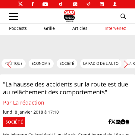
Podcasts
Grille
Articles
Intervenez
POLITIQUE
ECONOMIE
SOCIÉTÉ
LA RADIO DE L'AUTO
LA 
"La hausse des accidents sur la route est due
au relâchement des comportements"
Par La rédaction
lundi 8 janvier 2018 à 17:10
SOCIÉTÉ
Me Jehanne Collard était l'invitée du Grand Journal de 18h sur