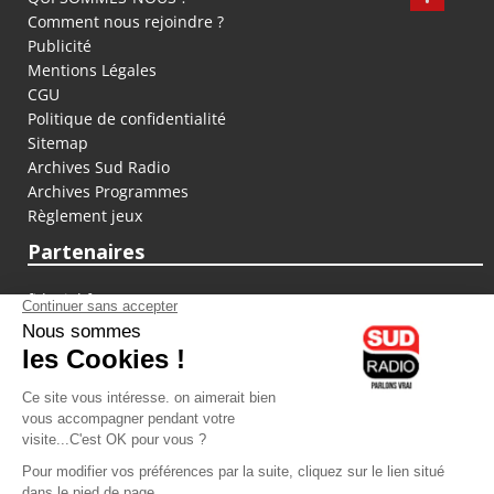
Comment nous rejoindre ?
Publicité
Mentions Légales
CGU
Politique de confidentialité
Sitemap
Archives Sud Radio
Archives Programmes
Règlement jeux
Partenaires
fiducial.fr
lyoncapitale.fr
olympique-et-lyonnais.com
L'application Iphone / Android
Téléchargez l'application