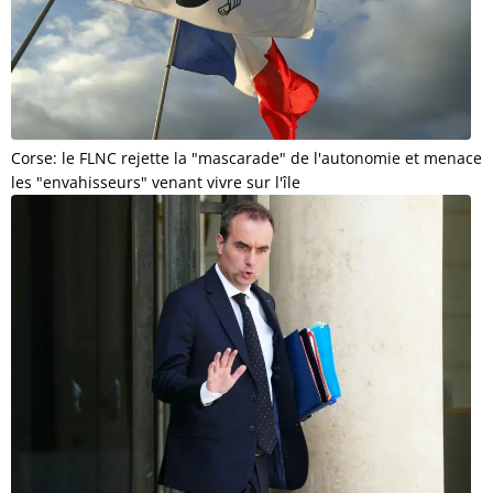
Corse: le FLNC rejette la "mascarade" de l'autonomie et menace
les "envahisseurs" venant vivre sur l'île