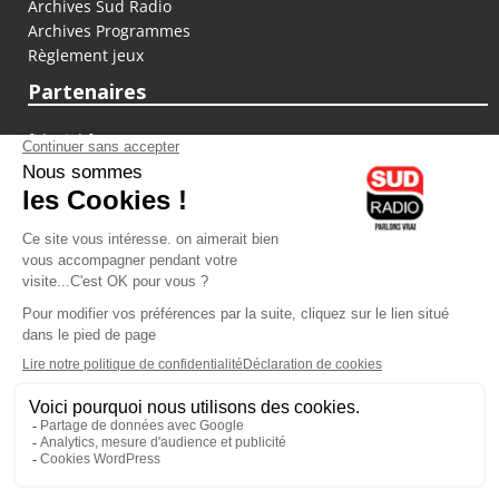
Archives Sud Radio
Archives Programmes
Règlement jeux
Partenaires
fiducial.fr
lyoncapitale.fr
olympique-et-lyonnais.com
L'application Iphone / Android
Téléchargez l'application
Les cookies
Gestion des cookies
Crédit photos : ©Sud Radio / Pierre Olivier