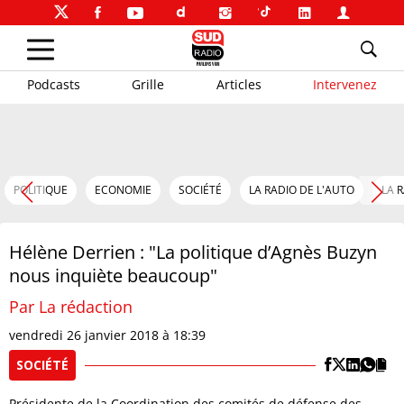
Podcasts
Grille
Articles
Intervenez
POLITIQUE
ECONOMIE
SOCIÉTÉ
LA RADIO DE L'AUTO
LA 
Hélène Derrien : "La politique d’Agnès Buzyn
nous inquiète beaucoup"
Par La rédaction
vendredi 26 janvier 2018 à 18:39
SOCIÉTÉ
Présidente de la Coordination des comités de défense des