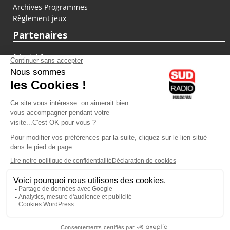
Archives Programmes
Règlement jeux
Partenaires
fiducial.fr
lyoncapitale.fr
olympique-et-lyonnais.com
L'application Iphone / Android
Téléchargez l'application
Les cookies
Gestion des cookies
Crédit photos : ©Sud Radio / Pierre Olivier