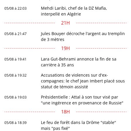
Mehdi Laribi, chef de la DZ Mafia,
05/08 à 22:03
interpellé en Algérie
21H
Jules Bouyer décroche l'argent au tremplin
05/08 à 21:47
de 3 mètres
19H
Lara Gut-Behrami annonce la fin de sa
05/08 à 19:41
carrière à 35 ans
Accusations de violences sur d'ex-
05/08 à 19:32
compagnes: le chef Jean Imbert placé sous
statut de témoin assisté
Présidentielle : Attal à son tour visé par
05/08 à 19:03
"une ingérence en provenance de Russie"
18H
Le feu de forêt dans la Drôme "stable"
05/08 à 18:39
mais "pas fixé"