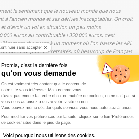
raiment le sentiment que le nouveau monde que nous
 l’ancien monde et ses dérives inacceptables. On croit
 et d’avoir un vol en situation un peu moins
0 000 euros au contribuable ! 350 000 euros, c’est
ulièrement choquant à un moment où l’on baisse les APL
 notamment pour les retraités, où beaucoup de Français
hoquant
", s’insurge-t-il.
u léger et c’est une faute"
laye par ailleurs d’un revers de main la défense affichée
du le Premier ministre nous expliquer qu’il fallait qu’il soit
ique n’y est pas. Cette règle souffre de nombreuses
e qu’on ne peut pas supporter deux heures d’absence ? Le
 à 9h30 à Orly alors que le vol à 350 000 euros est arrivé,
 et c’est une faute, à un moment où la France connaît de
meurs et des réformes difficiles pour le plus grand