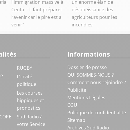
fia,
l'immigration massive à
un énorme élan de
Ceuta : "Il faut préparer
désobéissance des
l’avenir car le pire est à
agriculteurs pour les
venir"
incendies"
lités
Informations
Dossier de presse
RUGBY
QUI SOMMES-NOUS ?
ue
L'invité
Comment nous rejoindre ?
politique
Publicité
S
Les courses
Mentions Légales
hippiques et
CGU
pronostics
Politique de confidentialité
COPE
Sud Radio à
Sitemap
votre Service
Archives Sud Radio