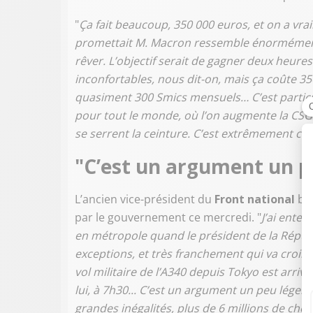
"
Ça fait beaucoup, 350 000 euros, et on a v
promettait M. Macron ressemble énormément à
rêver. L’objectif serait de gagner deux heures
inconfortables, nous dit-on, mais ça coûte 35
quasiment 300 Smics mensuels… C’est partic
pour tout le monde, où l’on augmente la CSG
se serrent la ceinture. C’est extrêmement c
"C’est un argument un pe
L’ancien vice-président du
Front national
ba
par le gouvernement ce mercredi. "
J’ai enten
en métropole quand le président de la Républ
exceptions, et très franchement qui va croir
vol militaire de l’A340 depuis Tokyo est arrivé
lui, à 7h30... C’est un argument un peu léger
grandes inégalités, plus de 6 millions de chô