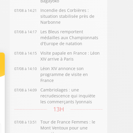
Bagayoko
Incendie des Corbières :
07/08 à 14:21
situation stabilisée près de
Narbonne
Les Bleus remportent
07/08 à 14:17
médailles aux Championnats
d'Europe de natation
Visite papale en France : Léon
07/08 à 14:15
XIV arrive à Paris
Léon XIV annonce son
07/08 à 14:10
programme de visite en
France
Cambriolages : une
07/08 à 14:09
recrudescence qui inquiète
les commerçants lyonnais
13H
Tour de France Femmes : le
07/08 à 13:51
Mont Ventoux pour une