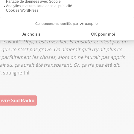
n
avec les vols plus coûteux du temps de
Manuel Valls
pot
. "
S’il y a une échelle de l’indécence et qu’on estime
 son voisin, je ne sais pas si cela excuse tout. J’ai
pire avant"
. Déjà, c’est à vérifier. Et ensuite, ce n’est pas un
 que ce n’est pas grave. On aimerait qu’il n’y ait plus ce
parfaitement les choses, alors on ne l’aurait pas appris
it su, ça aurait été transparent. Or, ça n’a pas été dit,
", souligne-t-il.
ivre Sud Radio