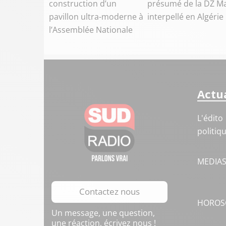
construction d’un
présumé de la DZ Ma
pavillon ultra-moderne à
interpellé en Algérie
l’Assemblée Nationale
Actua
L'édito
politiq
MEDIA
Contactez nous
HOROS
Un message, une question,
une réaction, écrivez nous !