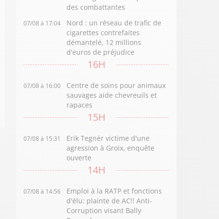
des combattantes
Nord : un réseau de trafic de
07/08 à 17:04
cigarettes contrefaites
démantelé, 12 millions
d'euros de préjudice
16H
Centre de soins pour animaux
07/08 à 16:00
sauvages aide chevreuils et
rapaces
15H
Erik Tegnér victime d'une
07/08 à 15:31
agression à Groix, enquête
ouverte
14H
Emploi à la RATP et fonctions
07/08 à 14:56
d'élu: plainte de AC!! Anti-
Corruption visant Bally