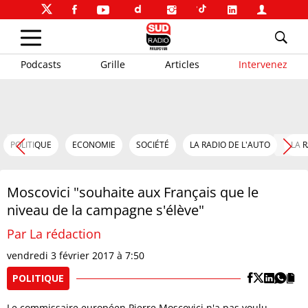
Podcasts
Grille
Articles
Intervenez
POLITIQUE
ECONOMIE
SOCIÉTÉ
LA RADIO DE L'AUTO
LA 
Moscovici "souhaite aux Français que le
niveau de la campagne s'élève"
Par La rédaction
vendredi 3 février 2017 à 7:50
POLITIQUE
Le commissaire européen Pierre Moscovici n'a pas voulu