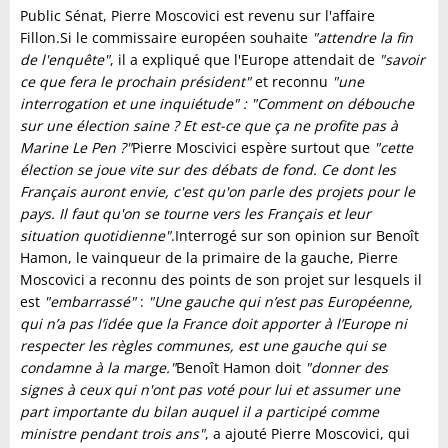
Public Sénat, Pierre Moscovici est revenu sur l'affaire
Fillon.Si le commissaire européen souhaite
"attendre la fin
de l'enquête"
, il a expliqué que l'Europe attendait de
"savoir
ce que fera le prochain président"
et reconnu
"une
interrogation et une inquiétude" : "Comment on débouche
sur une élection saine ? Et est-ce que ça ne profite pas à
Marine Le Pen ?"
Pierre Moscivici espère surtout que
"cette
élection se joue vite sur des débats de fond. Ce dont les
Français auront envie, c'est qu'on parle des projets pour le
pays. Il faut qu'on se tourne vers les Français et leur
situation quotidienne"
.Interrogé sur son opinion sur Benoît
Hamon, le vainqueur de la primaire de la gauche, Pierre
Moscovici a reconnu des points de son projet sur lesquels il
est
"embarrassé"
:
"Une gauche qui n’est pas Européenne,
qui n’a pas l’idée que la France doit apporter à l’Europe ni
respecter les règles communes, est une gauche qui se
condamne à la marge."
Benoît Hamon doit
"donner des
signes à ceux qui n'ont pas voté pour lui et assumer une
part importante du bilan auquel il a participé comme
ministre pendant trois ans"
, a ajouté Pierre Moscovici, qui