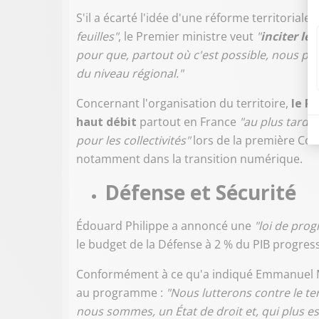
S'il a écarté l'idée d'une réforme territoriale,
feuilles"
, le Premier ministre veut
"
inciter le
pour que, partout où c'est possible, nous p
du niveau régional."
Concernant l'organisation du territoire,
le P
haut débit
partout en France
"au plus tard d
pour les collectivités"
lors de la première Conf
notamment dans la transition numérique.
Défense et Sécurité
Édouard Philippe a annoncé une
"loi de pro
le budget de la Défense à 2 % du PIB progres
Conformément à ce qu'a indiqué Emmanuel Mac
au programme :
"Nous lutterons contre le t
nous sommes, un État de droit et, qui plus es