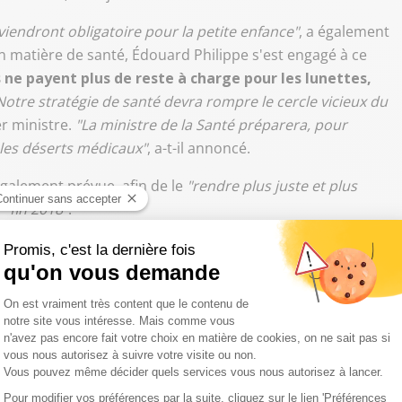
ndront obligatoire pour la petite enfance"
, a également
 matière de santé, Édouard Philippe s'est engagé à ce
 ne payent plus de reste à charge pour les lunettes,
Notre stratégie de santé devra rompre le cercle vicieux du
er ministre.
"La ministre de la Santé préparera, pour
 les déserts médicaux"
, a-t-il annoncé.
galement prévue, afin de le
"rendre plus juste et plus
é
"fin 2018"
.
uel Macron lors de la campagne présidentielle, Édouard
rait réformée d'ici 2022. Elle doit
"contribuer d'ici la fin
at
à l'immense majorité de nos concitoyens"
, a déclaré le
ndue par les contribuables, mais redoutée par les élus, est
t injuste dans son calcul pour les contribuables."