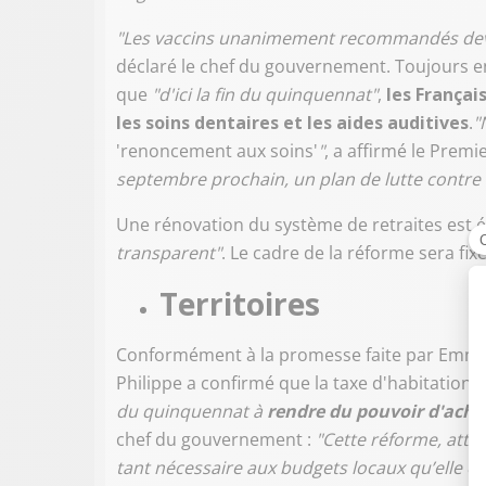
"Les vaccins unanimement recommandés devie
déclaré le chef du gouvernement. Toujours en
que
"d'ici la fin du quinquennat"
,
les Français
les soins dentaires et les aides auditives
.
"
'renoncement aux soins'
"
, a affirmé le Premi
septembre prochain, un plan de lutte contre
Une rénovation du système de retraites est é
transparent"
. Le cadre de la réforme sera fix
Territoires
Conformément à la promesse faite par Emman
Philippe a confirmé que la taxe d'habitation se
du quinquennat à
rendre du pouvoir d'ach
chef du gouvernement :
"Cette réforme, atte
tant nécessaire aux budgets locaux qu’elle es