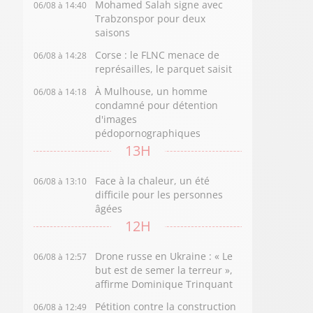
Mohamed Salah signe avec
06/08 à 14:40
Trabzonspor pour deux
saisons
Corse : le FLNC menace de
06/08 à 14:28
représailles, le parquet saisit
À Mulhouse, un homme
06/08 à 14:18
condamné pour détention
d'images
pédopornographiques
13H
Face à la chaleur, un été
06/08 à 13:10
difficile pour les personnes
âgées
12H
Drone russe en Ukraine : « Le
06/08 à 12:57
but est de semer la terreur »,
affirme Dominique Trinquant
Pétition contre la construction
06/08 à 12:49