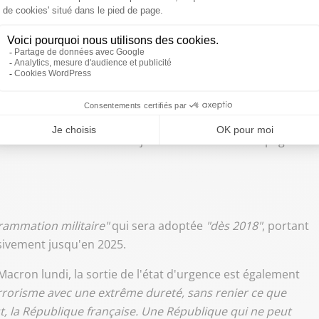
 car il ne veut pas
"décréter depuis Paris la fin du mille-
s territoires à adapter localement leur organisation
uissions tendre vers deux niveaux seulement en-dessous
remier ministre a promis de garantir l'accès au très
'ici 2022"
. Le gouvernement proposera ainsi
"un pacte
érence des territoires mi-juillet afin de les accompagner
grammation militaire"
qui sera adoptée
"dès 2018"
, portant
sivement jusqu'en 2025.
ron lundi, la sortie de l'état d'urgence est également
errorisme avec une extrême dureté, sans renier ce que
t, la République française. Une République qui ne peut