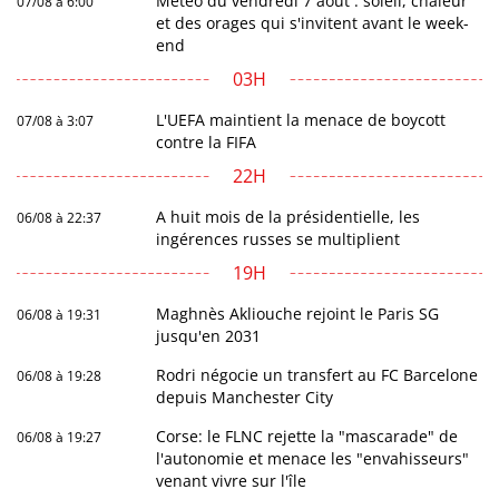
Météo du vendredi 7 août : soleil, chaleur
07/08 à 6:00
et des orages qui s'invitent avant le week-
end
03H
L'UEFA maintient la menace de boycott
07/08 à 3:07
contre la FIFA
22H
A huit mois de la présidentielle, les
06/08 à 22:37
ingérences russes se multiplient
19H
Maghnès Akliouche rejoint le Paris SG
06/08 à 19:31
jusqu'en 2031
Rodri négocie un transfert au FC Barcelone
06/08 à 19:28
depuis Manchester City
Corse: le FLNC rejette la "mascarade" de
06/08 à 19:27
l'autonomie et menace les "envahisseurs"
venant vivre sur l'île