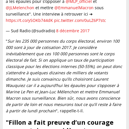
a les épaules pour s’opposer à
@MLP_officiel
et
@JLMelenchon
et mettre
@EmmanuelMacron
sous
surveillance". Une interview à retrouver ici ➔
https://t.co/ySOKb744dK
pic.twitter.com/0uLZ6P7stc
— Sud Radio (@sudradio)
8 décembre 2017
"
Sur les 235 000 personnes du corps électoral, environ 100
000 sont à jour de cotisation 2017. Je considère
inévitablement que ces 100 000 personnes sont le corps
électoral de fait. Si on applique un taux de participation
classique pour les élections internes (50-55%), on peut donc
s’attendre à quelques dizaines de milliers de votants
dimanche. Je suis convaincu qu’ils choisiront Laurent
Wauquiez car il a aujourd’hui les épaules pour s’opposer à
Marine Le Pen et Jean-Luc Mélenchon et mettre Emmanuel
Macron sous surveillance. Bien sûr, nous avons conscience
de partir de loin et nous mesurons tout ce qu’il reste à faire
à partir de lundi prochain
", rappelle-t-il.
"Fillon a fait preuve d’un courage