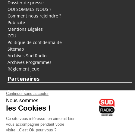
Dossier de presse
QUI SOMMES-NOUS ?
Comment nous rejoindre ?
Publicité
Mentions Légales
CGU
Politique de confidentialité
Sitemap
Archives Sud Radio
Archives Programmes
Règlement jeux
Partenaires
fiducial.fr
lyoncapitale.fr
olympique-et-lyonnais.com
L'application Iphone / Android
Téléchargez l'application