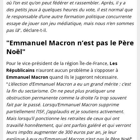
où l’on est qu’on peut fédérer et rassembler. Après, il y a
des petits jeux à quelques heures du vote, il est normal que
le responsable d’une autre formation politique concurrente
essaye de jouer son jeu médiatique, mais nous n’en sommes
pas là
", déclare-t-il.
"Emmanuel Macron n’est pas le Père
Noël"
Pour le vice-président de la région Île-de-France,
Les
Républicains
n’auront aucun problème à s’opposer à
Emmanuel Macron
quand ils le jugeront nécessaire.
"
L’élection d’Emmanuel Macron a eu un grand mérite : c’est
la fin du sectarisme. On ne peut plus pratiquer une
obstruction permanente comme la droite l’a trop souvent
fait par le passé. Lorsqu’Emmanuel Macron supprime
partiellement l’ISF, j’applaudis et je soutiens activement.
Mais lorsqu’il ponctionne les retraites de ceux qui ont
travaillé honnêtement, qui ont parfois galéré et qui verront
leurs impôts augmenter de 300 euros par an, je leur
explique à eux qu’Emmanuel Macron n’est pas le Père Noël
",