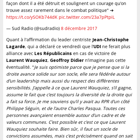
façon dont il a été détruit et soulignent un courage qu’on
trouve assez rarement dans le combat politique" ➔
https://t.co/ySOKb744dK
pic.twitter.com/23a7pPtpiL
— Sud Radio (@sudradio)
8 décembre 2017
Quant à l'affirmation du leader centriste
Jean-Christophe
Lagarde
, qui a déclaré ce vendredi que l’
UDI
ne ferait plus
alliance avec
Les Républicains
en cas de victoire de
Laurent Wauquiez
,
Geoffroy Didier
n’imagine pas cette
éventualité. "
Je suis optimiste parce que je pense que si la
droite avance solide sur son socle, elle sera fédérée autour
d’un leadership mais aussi du respect des différentes
sensibilités. J’appelle à ce que Laurent Wauquiez, s’il gagne,
assume le fait que c’est toujours la diversité de la droite qui
a fait sa force. Je me souviens qu’il y avait au RPR d’un côté
Philippe Séguin, et de l’autre Charles Pasqua. Toutes ces
personnes avançaient ensemble autour d’un cadre et de
valeurs communes. C’est possible et c’est ce que Laurent
Wauquiez souhaite faire. Bien sûr, il faut un socle de
convictions assumées, mais c’est précisément quand on sait