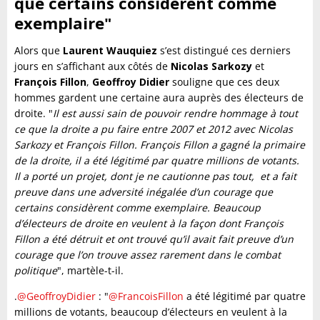
que certains considèrent comme
exemplaire"
Alors que
Laurent Wauquiez
s’est distingué ces derniers
jours en s’affichant aux côtés de
Nicolas Sarkozy
et
François Fillon
,
Geoffroy Didier
souligne que ces deux
hommes gardent une certaine aura auprès des électeurs de
droite. "
Il est aussi sain de pouvoir rendre hommage à tout
ce que la droite a pu faire entre 2007 et 2012 avec Nicolas
Sarkozy et François Fillon. François Fillon a gagné la primaire
de la droite, il a été légitimé par quatre millions de votants.
Il a porté un projet, dont je ne cautionne pas tout, et a fait
preuve dans une adversité inégalée d’un courage que
certains considèrent comme exemplaire. Beaucoup
d’électeurs de droite en veulent à la façon dont François
Fillon a été détruit et ont trouvé qu’il avait fait preuve d’un
courage que l’on trouve assez rarement dans le combat
politique
", martèle-t-il.
.
@GeoffroyDidier
: "
@FrancoisFillon
a été légitimé par quatre
millions de votants, beaucoup d’électeurs en veulent à la