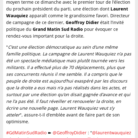
moyen terme ce dimanche avec le premier tour de l’élection
du prochain président du parti, une élection dont
Laurent
Wauquiez
apparaît comme le grandissime favori. Directeur
de campagne de ce dernier,
Geoffroy Didier
était l’invité
politique du
Grand Matin Sud Radio
pour évoquer ce
rendez-vous important pour la droite.
"
C’est une élection démocratique au sein d’une même
famille politique. La campagne de Laurent Wauquiez n’a pas
été un spectacle médiatique mais plutôt tournée vers les
militants. Il a effectué plus de 70 déplacements, plus que
ses concurrents réunis il me semble. Il a compris que le
peuple de droite est aujourd’hui exaspéré par les discours
que la droite a eus mais n’a pas réalisés dans les actes, et
surtout par une élection qu’on disait gagnée d’avance et qui
ne l’a pas été. Il faut réveiller et renouveler la droite, en
écrire une nouvelle page. Laurent Wauquiez veut s’y
atteler
", assure-t-il d’emblée avant de faire part de son
optimisme.
#GdMatinSudRadio
➽
@GeoffroyDidier
: "
@laurentwauquiez