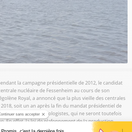
endant la campagne présidentielle de 2012, le candidat
 centrale nucléaire de Fessenheim au cours de son
égolène Royal, a annoncé que la plus vieille des centrales
 2018, soit un an après la fin du mandat présidentiel de
certains militants écologistes, qui ne seront toutefois
. En effet, la loi de plafonnement de la production
eulement lorsque l'EPR de Flamanville aura ouvert que