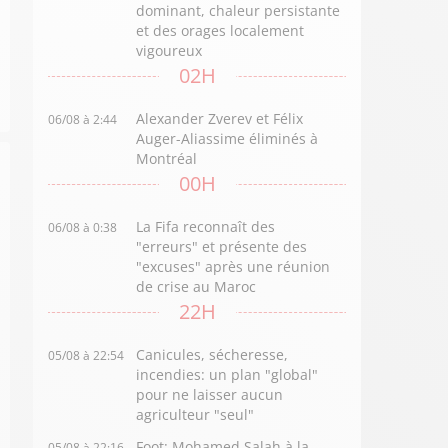
dominant, chaleur persistante
et des orages localement
vigoureux
02H
Alexander Zverev et Félix
06/08 à 2:44
Auger-Aliassime éliminés à
Montréal
00H
La Fifa reconnaît des
06/08 à 0:38
"erreurs" et présente des
"excuses" après une réunion
de crise au Maroc
22H
Canicules, sécheresse,
05/08 à 22:54
incendies: un plan "global"
pour ne laisser aucun
agriculteur "seul"
Foot: Mohamed Salah à la
05/08 à 22:16