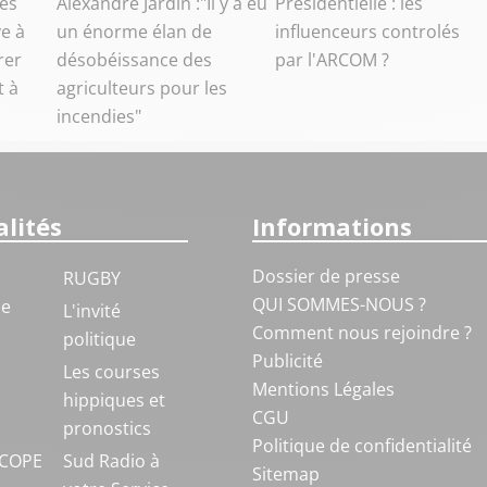
ès
Alexandre Jardin :"Il y a eu
Présidentielle : les
e à
un énorme élan de
influenceurs controlés
rer
désobéissance des
par l'ARCOM ?
t à
agriculteurs pour les
incendies"
lités
Informations
Dossier de presse
RUGBY
QUI SOMMES-NOUS ?
ue
L'invité
Comment nous rejoindre ?
politique
Publicité
S
Les courses
Mentions Légales
hippiques et
CGU
pronostics
Politique de confidentialité
COPE
Sud Radio à
Sitemap