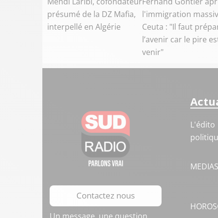
Mehdi Laribi, cofondateur
Fernand Gontier apr
présumé de la DZ Mafia,
l'immigration massiv
interpellé en Algérie
Ceuta : "Il faut prépa
l’avenir car le pire es
venir"
Actua
L'édito
politiq
MEDIA
Contactez nous
HOROS
Un message, une question,