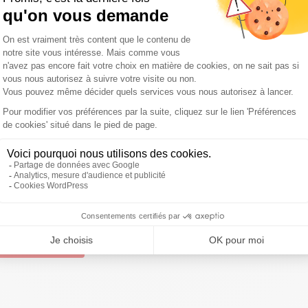
des centrales françaises, le combat antinucléaire pourra
mandie.
 cause des retards de l’EPR
ction de l'EPR, qui devait initialement être inauguré en
esse de François Hollande. Le gigantesque chantier
iards d'euros, pour une ouverture fin 2018.
"Après la loi
ttendons désormais, c'est la fermeture de Fessenheim"
,
 des universités d'été d'EELV. Reste à savoir si ces
t pour la Cop21 suffiront à créer un rapprochement avec
 à gauche depuis quelques semaines, au point de
ivre Sud Radio