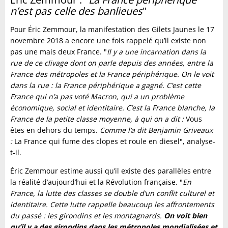
n’est pas celle des banlieues
"
Pour Éric Zemmour, la manifestation des Gilets Jaunes le 17
novembre 2018 a encore une fois rappelé qu’il existe non
pas une mais deux France. "
Il y a une incarnation dans la
rue de ce clivage dont on parle depuis des années, entre la
France des métropoles et la France périphérique. On le voit
dans la rue : la France périphérique a gagné. C’est cette
France qui n’a pas voté Macron, qui a un problème
économique, social et identitaire. C’est la France blanche, la
France de la petite classe moyenne, à qui on a dit :
Vous
êtes en dehors du temps
. Comme l’a dit Benjamin Griveaux
:
La France qui fume des clopes et roule en diesel", analyse-
t-il.
Éric Zemmour estime aussi qu’il existe des parallèles entre
la réalité d’aujourd’hui et la Révolution française. "
En
France, la lutte des classes se double d’un conflit culturel et
identitaire. Cette lutte rappelle beaucoup les affrontements
du passé : les girondins et les montagnards.
On voit bien
qu’il y a des girondins dans les métropoles mondialisées et