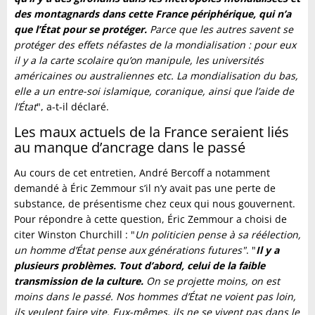
des montagnards dans cette France périphérique, qui n’a
que l’État pour se protéger.
Parce que les autres savent se
protéger des effets néfastes de la mondialisation : pour eux
il y a la carte scolaire qu’on manipule, les universités
américaines ou australiennes etc. La mondialisation du bas,
elle a un entre-soi islamique, coranique, ainsi que l’aide de
l’État
", a-t-il déclaré.
Les maux actuels de la France seraient liés
au manque d’ancrage dans le passé
Au cours de cet entretien, André Bercoff a notamment
demandé à Éric Zemmour s’il n’y avait pas une perte de
substance, de présentisme chez ceux qui nous gouvernent.
Pour répondre à cette question, Éric Zemmour a choisi de
citer Winston Churchill : "
Un politicien pense à sa réélection,
un homme d’État pense aux générations futures"
. "
Il y a
plusieurs problèmes. Tout d’abord, celui de la faible
transmission de la culture.
On se projette moins, on est
moins dans le passé. Nos hommes d’État ne voient pas loin,
ils veulent faire vite. Eux-mêmes, ils ne se vivent pas dans le