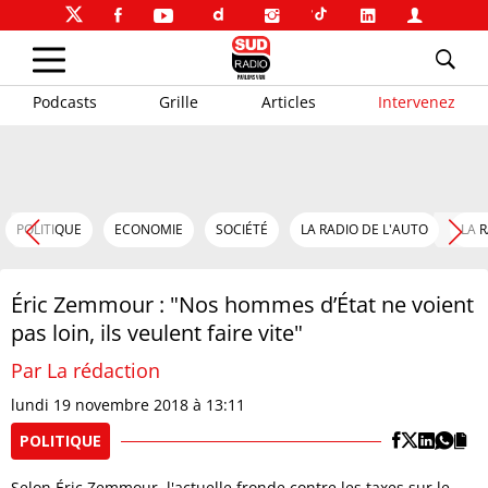
Podcasts
Grille
Articles
Intervenez
POLITIQUE
ECONOMIE
SOCIÉTÉ
LA RADIO DE L'AUTO
LA 
Éric Zemmour : "Nos hommes d’État ne voient
pas loin, ils veulent faire vite"
Par La rédaction
lundi 19 novembre 2018 à 13:11
POLITIQUE
Selon Éric Zemmour, l'actuelle fronde contre les taxes sur le